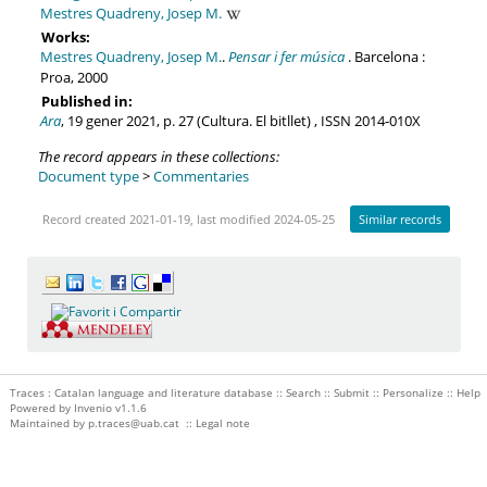
Mestres Quadreny, Josep M.
Works:
Mestres Quadreny, Josep M.
.
Pensar i fer música
. Barcelona :
Proa, 2000
Published in:
Ara
, 19 gener 2021, p. 27 (Cultura. El bitllet) , ISSN 2014-010X
The record appears in these collections:
Document type
>
Commentaries
Record created 2021-01-19, last modified 2024-05-25
Similar records
Traces : Catalan language and literature database ::
Search
::
Submit
::
Personalize
::
Help
Powered by
Invenio
v1.1.6
Maintained by
p.traces@uab.cat
::
Legal note