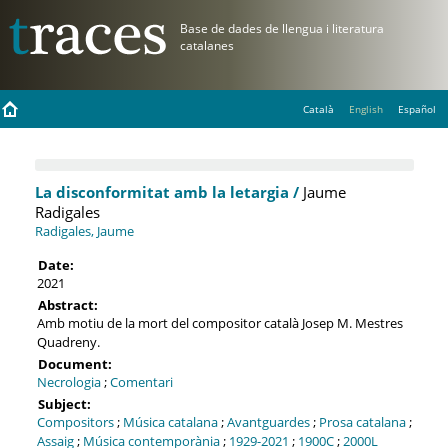
Català
English
Español
La disconformitat amb la letargia /
Jaume
Radigales
Radigales, Jaume
Date:
2021
Abstract:
Amb motiu de la mort del compositor català Josep M. Mestres
Quadreny.
Document:
Necrologia
;
Comentari
Subject:
Compositors
;
Música catalana
;
Avantguardes
;
Prosa catalana
;
Assaig
;
Música contemporània
;
1929-2021
;
1900C
;
2000L