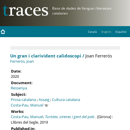
Català
English
Español
Un gran i clarivident calidoscopi /
Joan Ferrerós
Ferrerós, Joan
Date:
2020
Document:
Ressenya
Subject:
Prosa catalana
;
Assaig
;
Cultura catalana
Costa-Pau, Manuel
Works:
Costa-Pau, Manuel
.
Turistes, sirenes i gent del país
. [Girona] :
Llibres del Segle, 2019
Published in: