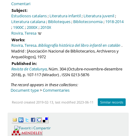
Comentari
Subject:
Estudiosos catalans
;
Literatura infantil
;
Literatura juvenil
;
Literatura catalana
;
Biblioteques
;
Biblioteconomia
;
1918-2014
;
1900C
;
2000X
;
2010X
Rovira, Teresa
Works:
Rovira, Teresa
.
Bibliografía histórica del libro infantil en catalán
.
Madrid : [Asociación Nacional de Bibliotecarios, Archiveros y
Arqueólogos], 1972
Published in:
Revista de Catalunya
, Núm. 304 (Octubre-novembre-desembre
2018), p. 107-117 (Mirador) , ISSN 0213-5876
The record appears in these collections:
Document type
>
Commentaries
Record created 2019-02-13, last modified 2023-06-11
Similar records