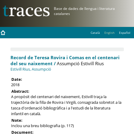
Català
English
Español
Record de Teresa Rovira i Comas en el centenari
del seu naixement /
Assumpció Estivill Rius
Estivill Rius, Assumpció
Date:
2018
Abstract:
A propòsit del centenari del naixement, Estivill traça la
trajectòria de la filla de Rovira i Virgili, consagrada sobretot a la
tasca d'ordenació bibliogràfica i a l'estudi de la literatura
infantil en català.
Note:
Inclou una breu bibliografia (p. 117)
Document: