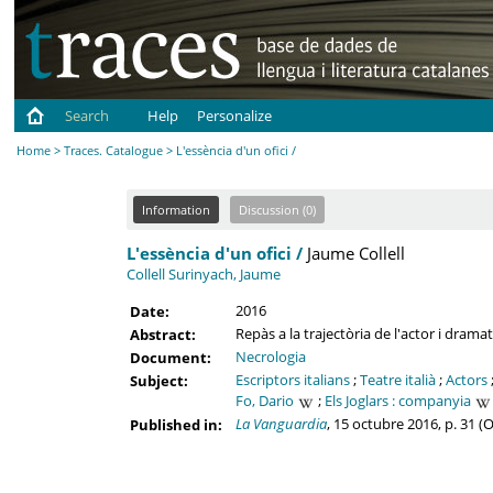
Search
Help
Personalize
Home
>
Traces. Catalogue
> L'essència d'un ofici /
Information
Discussion (0)
L'essència d'un ofici /
Jaume Collell
Collell Surinyach, Jaume
2016
Date:
Repàs a la trajectòria de l'actor i dramatu
Abstract:
Necrologia
Document:
Escriptors italians
;
Teatre italià
;
Actors
Subject:
Fo, Dario
;
Els Joglars : companyia
La Vanguardia
, 15 octubre 2016, p. 31 (
Published in: