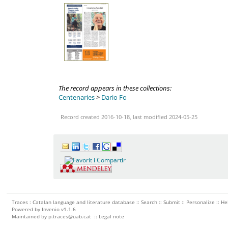
The record appears in these collections:
Centenaries
>
Dario Fo
Record created 2016-10-18, last modified 2024-05-25
Traces : Catalan language and literature database ::
Search
::
Submit
::
Personalize
::
He
Powered by
Invenio
v1.1.6
Maintained by
p.traces@uab.cat
::
Legal note