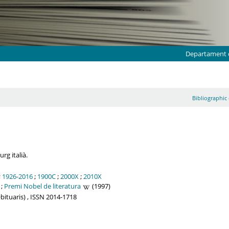
Departament d
Bibliographic 
rg italià.
;
1926-2016
;
1900C
;
2000X
;
2010X
;
Premi Nobel de literatura
(1997)
Obituaris) , ISSN 2014-1718