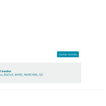
Similar records
l basket
ion
,
BibTeX
,
MARC
,
MARCXML
,
DC
: