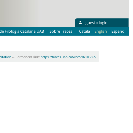
guest ::
login
e Filologia Catalana UAB
Sobre Traces
Català
English
Español
citation
-- Permanent link:
https://traces.uab.cat/record/105365