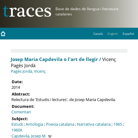
Català
English
Español
Josep Maria Capdevila o l'art de llegir /
Vicenç
Pagès Jordà
Pagès Jordà, Vicenç
Date:
2014
Abstract:
Relectura de 'Estudis i lectures', de Josep Maria Capdevila.
Document:
Comentari
Subject:
Estudi
;
Antologia
;
Poesia catalana
;
Narrativa catalana
;
1965
;
1960X
Capdevila, Josep M.