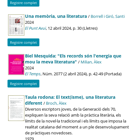
Registre complet
Una memòria, una literatura
/
Borrell i Giró, Santi
2024
El Punt Avui
, 12 abril 2024, p. 30 (Lletres)
Registre complet
Biel Mesquida: "Els records són l'energia que
mou la meva literatura"
/
Milian, Àlex
2024
El Temps
, Núm. 2077 (2 abril 2024), p. 42-49 (Portada)
Registre complet
Taula rodona: El text(isme), una literatura
diferent
/
Broch, Àlex
Diversos escriptors joves, de la Generació dels 70,
expliquen la seva relació amb la pràctica literària, els
límits de la novel·la tradicional i els límits que imposa la
realitat catalana del moment a un ple desenvolupament
de pràctiques novedoses.
1979