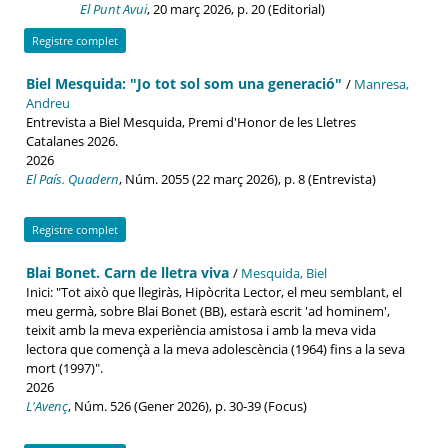
El Punt Avui
, 20 març 2026, p. 20 (Editorial)
Registre complet
Biel Mesquida: "Jo tot sol som una generació"
/
Manresa,
Andreu
Entrevista a Biel Mesquida, Premi d'Honor de les Lletres
Catalanes 2026.
2026
El País. Quadern
, Núm. 2055 (22 març 2026), p. 8 (Entrevista)
Registre complet
Blai Bonet. Carn de lletra viva
/
Mesquida, Biel
Inici: "Tot això que llegiràs, Hipòcrita Lector, el meu semblant, el
meu germà, sobre Blai Bonet (BB), estarà escrit 'ad hominem',
teixit amb la meva experiència amistosa i amb la meva vida
lectora que començà a la meva adolescència (1964) fins a la seva
mort (1997)".
2026
L'Avenç
, Núm. 526 (Gener 2026), p. 30-39 (Focus)