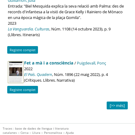
Guillamon, Julià
Entrada: "Biel Mesquida explica la seva relació amb Palma: des de
records d'infantesa a la visió de Grace Kelly i Rainiero de Mònaco
en una època màgica de la plaça Gomila".
2023
La Vanguardia. Culturas
, Núm. 1108 (14 octubre 2023), p. 9
(Llibres. Itineraris)
Registre complet
Fet a mà i a consciència
/
Puigdevall, Ponç
2022
El País. Quadern
, Núm. 1896 (22 maig 2022), p. 4
(Crítiques. Llibres. Narrativa)
Registre complet
[>> més]
Traces : base de dades de llengua i literatura
catalanes ::
Cerca
::
Lliura
::
Personalitza
::
Ajuda