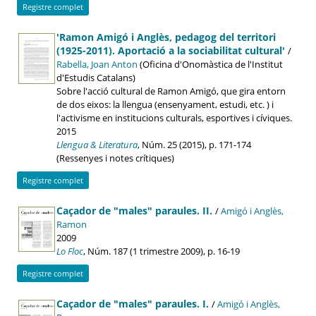
Registre complet
'Ramon Amigó i Anglès, pedagog del territori
(1925-2011). Aportació a la sociabilitat cultural'
/
Rabella, Joan Anton
(Oficina d'Onomàstica de l'Institut
d'Estudis Catalans)
Sobre l'acció cultural de Ramon Amigó, que gira entorn
de dos eixos: la llengua (ensenyament, estudi, etc. ) i
l'activisme en institucions culturals, esportives i cíviques.
2015
Llengua & Literatura
, Núm. 25 (2015), p. 171-174
(Ressenyes i notes crítiques)
Registre complet
Caçador de "males" paraules. II.
/
Amigó i Anglès,
Ramon
2009
Lo Floc
, Núm. 187 (1 trimestre 2009), p. 16-19
Registre complet
Caçador de "males" paraules. I.
/
Amigó i Anglès,