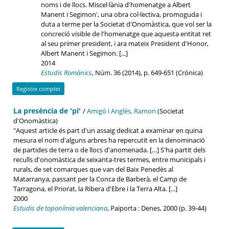
noms i de llocs. Miscel·lània d'homenatge a Albert
Manent i Segimon', una obra col·lectiva, promoguda i
duta a terme per la Societat d'Onomàstica, que vol ser la
concreció visible de l'homenatge que aquesta entitat ret
al seu primer president, i ara mateix President d'Honor,
Albert Manent i Segimon. [...]
2014
Estudis Romànics
, Núm. 36 (2014), p. 649-651 (Crònica)
Registre complet
La presència de 'pi'
/
Amigó i Anglès, Ramon
(Societat
d'Onomàstica)
"Aquest article és part d'un assaig dedicat a examinar en quina
mesura el nom d'alguns arbres ha repercutit en la denominació
de partides de terra o de llocs d'anomenada. […] S'ha partit dels
reculls d'onomàstica de seixanta-tres termes, entre municipals i
rurals, de set comarques que van del Baix Penedès al
Matarranya, passant per la Conca de Barberà, el Camp de
Tarragona, el Priorat, la Ribera d'Ebre i la Terra Alta. [...]
2000
Estudis de toponímia valenciana
, Paiporta : Denes, 2000 (p. 39-44)