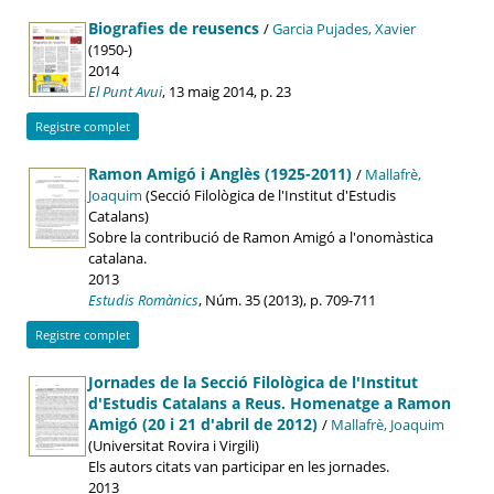
Biografies de reusencs
/
Garcia Pujades, Xavier
(1950-)
2014
El Punt Avui
, 13 maig 2014, p. 23
Registre complet
Ramon Amigó i Anglès (1925-2011)
/
Mallafrè,
Joaquim
(Secció Filològica de l'Institut d'Estudis
Catalans)
Sobre la contribució de Ramon Amigó a l'onomàstica
catalana.
2013
Estudis Romànics
, Núm. 35 (2013), p. 709-711
Registre complet
Jornades de la Secció Filològica de l'Institut
d'Estudis Catalans a Reus. Homenatge a Ramon
Amigó (20 i 21 d'abril de 2012)
/
Mallafrè, Joaquim
(Universitat Rovira i Virgili)
Els autors citats van participar en les jornades.
2013