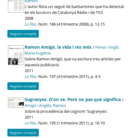
Ramon
L'autor llista un seguit de barbarismes que ha detectat
en els locutors de Catalunya Ràdio i de TV3.
2008
Lo Floc
, Núm. 186 (4 trimestre 2008), p. 12-15
Registre complet
Ramon Amigó, la vida i res més
/
Perea i Virgili,
Maria Eugènia
Sobre Ramon Amigó, que va escriure tres articles per
aquesta publicació.
2011
Lo Floc
, Núm. 197 (4 trimestre 2011), p. 4-5
Registre complet
Sugranyes. D'on ve. Però no pas què significa
/
Amigó i Anglès, Ramon
Sobre la procedència del cognom 'Sugranyes'.
2011
Lo Floc
, Núm. 195 (1 trimestre 2011), p. 16-19
Registre complet