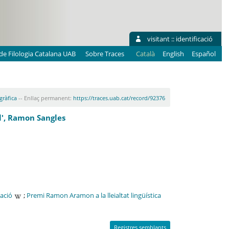
visitant ::
identificació
e Filologia Catalana UAB
Sobre Traces
Català
English
Español
gràfica
-- Enllaç permanent:
https://traces.uab.cat/record/92376
l', Ramon Sangles
cació
;
Premi Ramon Aramon a la lleialtat lingüística
Registres semblants