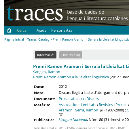
Cerca
Ajuda
Personalitza
Pàgina inicial
>
Traces. Catàleg
> Premi Ramon Aramon i Serra a la Lleialtat Lingüísti
Informació:
Discussió (0)
Premi Ramon Aramon i Serra a la Lleialtat L
Sangles, Ramon
Premi Ramon Aramon a la lleialtat lingüística
(2012 : Bar
2012
Data:
Discurs llegit a l'acte d'atorgament del
Nota:
Prosa catalana
;
Discurs
Document:
Associacions i entitats
;
Revistes
;
Premis
Matèria:
Aramon i Serra, Ramon
(1907-2000) ;
G
Llengua Nacional
, Núm. 80 (3 trimestre 20
Publicat a:
Registre creat el 2013-12-04, darrera modificació el 2023-10-01