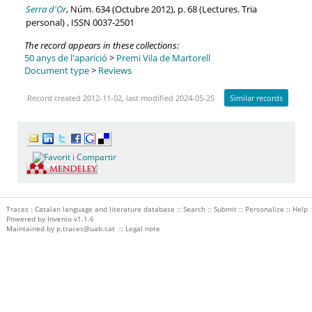
Serra d'Or
, Núm. 634 (Octubre 2012), p. 68 (Lectures. Tria
personal) , ISSN 0037-2501
The record appears in these collections:
50 anys de l'aparició
>
Premi Vila de Martorell
Document type
>
Reviews
Record created 2012-11-02, last modified 2024-05-25
Similar records
Traces : Catalan language and literature database ::
Search
::
Submit
::
Personalize
::
Help
Powered by
Invenio
v1.1.6
Maintained by
p.traces@uab.cat
::
Legal note