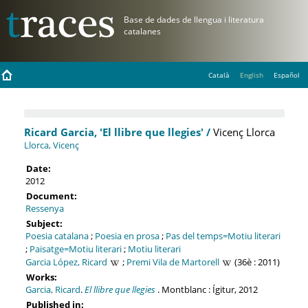
Català
English
Español
Ricard Garcia, 'El llibre que llegies' /
Vicenç Llorca
Llorca, Vicenç
Date:
2012
Document:
Ressenya
Subject:
Poesia catalana
;
Poesia en prosa
;
Pas del temps=Motiu literari
;
Paisatge=Motiu literari
;
Motiu literari
Garcia López, Ricard
;
Premi Vila de Martorell
(36è : 2011)
Works:
Garcia, Ricard
.
El llibre que llegies
. Montblanc : Ígitur, 2012
Published in: