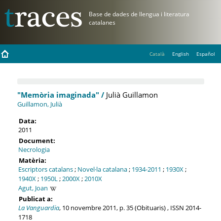
Català
English
Español
"Memòria imaginada" /
Julià Guillamon
Guillamon, Julià
Data:
2011
Document:
Necrologia
Matèria:
Escriptors catalans
;
Novel·la catalana
;
1934-2011
;
1930X
;
1940X
;
1950L
;
2000X
;
2010X
Agut, Joan
Publicat a:
La Vanguardia
, 10 novembre 2011, p. 35 (Obituaris) , ISSN 2014-
1718