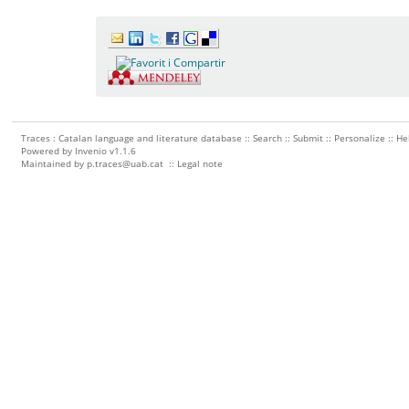
Traces : Catalan language and literature database ::
Search
::
Submit
::
Personalize
::
He
Powered by
Invenio
v1.1.6
Maintained by
p.traces@uab.cat
::
Legal note