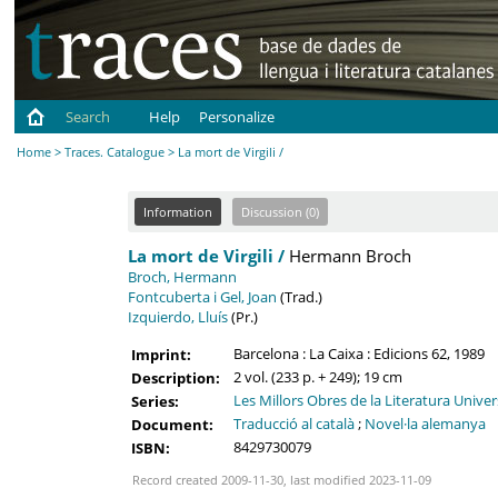
Search
Help
Personalize
Home
>
Traces. Catalogue
> La mort de Virgili /
Information
Discussion (0)
La mort de Virgili /
Hermann Broch
Broch, Hermann
Fontcuberta i Gel, Joan
(Trad.)
Izquierdo, Lluís
(Pr.)
Barcelona : La Caixa : Edicions 62, 1989
Imprint:
2 vol. (233 p. + 249); 19 cm
Description:
Les Millors Obres de la Literatura Univers
Series:
Traducció al català
;
Novel·la alemanya
Document:
8429730079
ISBN:
Record created 2009-11-30, last modified 2023-11-09