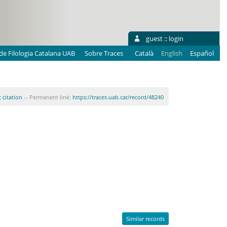
guest ::
login
e Filologia Catalana UAB
Sobre Traces
Català
English
Español
 citation
-- Permanent link:
https://traces.uab.cat/record/48240
Similar records