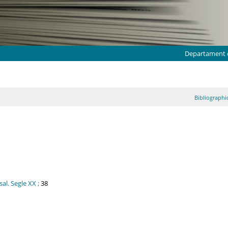
Departament d
Bibliographic
al. Segle XX ;
38