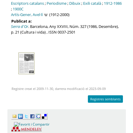
Escriptors catalans
;
Periodisme
;
Dibuix
;
Exili català
;
1912-1986
;
1900C
Artís-Gener, Avel·lí
(1912-2000)
Publicat a:
Serra d'Or
. Barcelona, Any XXVIII, Núm. 327 (1986, Desembre),
p. 21 (Cultura i vida) , ISSN 0037-2501
Registre creat el 2009-11-30, darrera modificació el 2023-09-09
Registres semblants