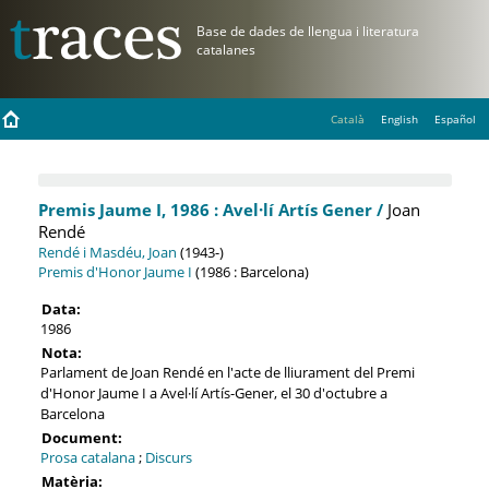
Català
English
Español
Premis Jaume I, 1986 : Avel·lí Artís Gener /
Joan
Rendé
Rendé i Masdéu, Joan
(1943-)
Premis d'Honor Jaume I
(1986 : Barcelona)
Data:
1986
Nota:
Parlament de Joan Rendé en l'acte de lliurament del Premi
d'Honor Jaume I a Avel·lí Artís-Gener, el 30 d'octubre a
Barcelona
Document:
Prosa catalana
;
Discurs
Matèria: