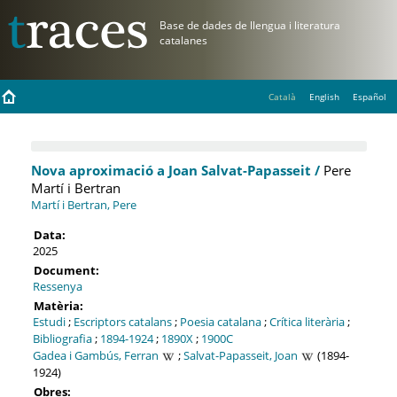
Català
English
Español
Nova aproximació a Joan Salvat-Papasseit /
Pere
Martí i Bertran
Martí i Bertran, Pere
Data:
2025
Document:
Ressenya
Matèria:
Estudi
;
Escriptors catalans
;
Poesia catalana
;
Crítica literària
;
Bibliografia
;
1894-1924
;
1890X
;
1900C
Gadea i Gambús, Ferran
;
Salvat-Papasseit, Joan
(1894-
1924)
Obres: