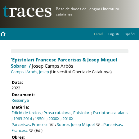
Català
English
Español
'Epistolari Francesc Parcerisas & Josep Miquel
Sobrer' /
Josep Camps Arbós
Camps i Arbós, Josep
(Universitat Oberta de Catalunya)
Data:
2022
Document:
Ressenya
Matèria:
Edició de textos
;
Prosa catalana
;
Epistolari
;
Escriptors catalans
;
1963-2014
;
1950L
;
2000X
;
2010X
Parcerisas, Francesc
;
Sobrer, Josep Miquel
;
Parcerisas,
Francesc
(Ed.)
Obres: