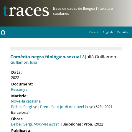
Català
English
Español
Comèdia negra filològico-sexual /
Julià Guillamon
Guillamon, Julià
Data:
2022
Document:
Ressenya
Matèria:
Novel·la catalana
Belbel, Sergi
;
Premi Sant Jordi de novel·la
(62è : 2021 :
Barcelona)
Obres:
Belbel, Sergi
.
Morir-ne disset
. [Barcelona] : Proa, [2022]
Publicat a: