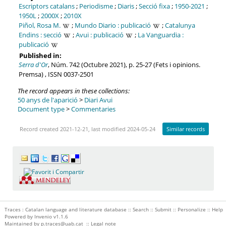
Escriptors catalans
;
Periodisme
;
Diaris
;
Secció fixa
;
1950-2021
;
1950L
;
2000X
;
2010X
Piñol, Rosa M.
;
Mundo Diario : publicació
;
Catalunya
Endins : secció
;
Avui : publicació
;
La Vanguardia :
publicació
Published in:
Serra d'Or
, Núm. 742 (Octubre 2021), p. 25-27 (Fets i opinions.
Premsa) , ISSN 0037-2501
The record appears in these collections:
50 anys de l'aparició
>
Diari Avui
Document type
>
Commentaries
Record created 2021-12-21, last modified 2024-05-24
Similar records
Traces : Catalan language and literature database ::
Search
::
Submit
::
Personalize
::
Help
Powered by
Invenio
v1.1.6
Maintained by
p.traces@uab.cat
::
Legal note