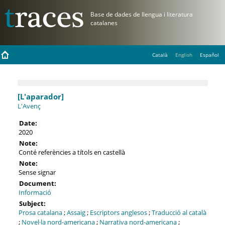
Català
English
Español
[L'aparador]
L'Avenç
Date:
2020
Note:
Conté referències a títols en castellà
Note:
Sense signar
Document:
Informació
Subject:
Prosa catalana
;
Assaig
;
Escriptors anglesos
;
Traducció al català
;
Novel·la nord-americana
;
Narrativa nord-americana
;