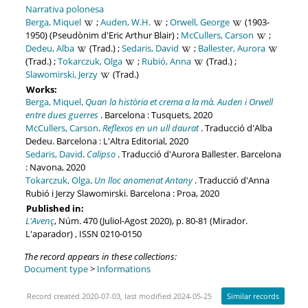
Narrativa polonesa
Berga, Miquel
;
Auden, W.H.
;
Orwell, George
(1903-
1950) (Pseudònim d'Eric Arthur Blair) ;
McCullers, Carson
;
Dedeu, Alba
(Trad.) ;
Sedaris, David
;
Ballester, Aurora
(Trad.) ;
Tokarczuk, Olga
;
Rubió, Anna
(Trad.) ;
Slawomirski, Jerzy
(Trad.)
Works:
Berga, Miquel
.
Quan la història et crema a la mà. Auden i Orwell
entre dues guerres
. Barcelona : Tusquets, 2020
McCullers, Carson
.
Reflexos en un ull daurat
. Traducció d'Alba
Dedeu. Barcelona : L'Altra Editorial, 2020
Sedaris, David
.
Calipso
. Traducció d'Aurora Ballester. Barcelona
: Navona, 2020
Tokarczuk, Olga
.
Un lloc anomenat Antany
. Traducció d'Anna
Rubió i Jerzy Slawomirski. Barcelona : Proa, 2020
Published in:
L'Avenç
, Núm. 470 (Juliol-Agost 2020), p. 80-81 (Mirador.
L'aparador) , ISSN 0210-0150
The record appears in these collections:
Document type
>
Informations
Record created 2020-07-03, last modified 2024-05-25
Similar records