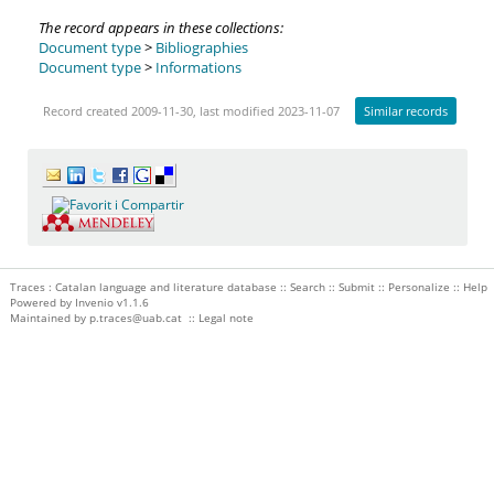
The record appears in these collections:
Document type
>
Bibliographies
Document type
>
Informations
Record created 2009-11-30, last modified 2023-11-07
Similar records
Traces : Catalan language and literature database ::
Search
::
Submit
::
Personalize
::
Help
Powered by
Invenio
v1.1.6
Maintained by
p.traces@uab.cat
::
Legal note