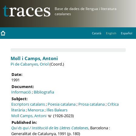
Català
English
Español
Moll i Camps, Antoni
Pi de Cabanyes, Oriol
(Coord.)
Date:
1991
Document:
Informació
;
Bibliografia
Subject:
Escriptors catalans
;
Poesia catalana
;
Prosa catalana
;
Crítica
literària
;
Menorca
;
Illes Balears
Moll Camps, Antoni
(1926-2023)
Published in:
Qui és qui / Institució de les Lletres Catalanes
, Barcelona :
Generalitat de Catalunya, 1991 (p. 180)