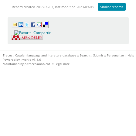
Record created 2018-09-07, last modified 2023-09-08
Similar records
Traces : Catalan language and literature database ::
Search
::
Submit
::
Personalize
::
Help
Powered by
Invenio
v1.1.6
Maintained by
p.traces@uab.cat
::
Legal note