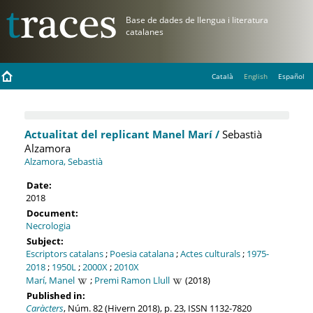
Català
English
Español
Actualitat del replicant Manel Marí /
Sebastià
Alzamora
Alzamora, Sebastià
Date:
2018
Document:
Necrologia
Subject:
Escriptors catalans
;
Poesia catalana
;
Actes culturals
;
1975-
2018
;
1950L
;
2000X
;
2010X
Marí, Manel
;
Premi Ramon Llull
(2018)
Published in:
Caràcters
, Núm. 82 (Hivern 2018), p. 23, ISSN 1132-7820