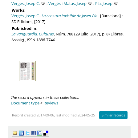
Vergés, Josep C.
;
Vergés i Matas, Josep
;
Pla, Josep
Works:
Vergés, Josep C.
.
La censura invisible de Josep Pla
. [Barcelona] :
SD Edicions, [2017]
Published in:
La Vanguardia. Culturas
, Núm. 788 (29 juliol 2017), p. 8 (Llibres.
Assaig) , ISSN 1886-774X
The record appears in these collections:
Document type
>
Reviews
Record created 2017-09-06, last modified 2024-05-25
Similar records