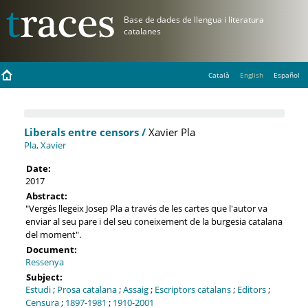
Català
English
Español
Liberals entre censors /
Xavier Pla
Pla, Xavier
Date:
2017
Abstract:
"Vergés llegeix Josep Pla a través de les cartes que l'autor va
enviar al seu pare i del seu coneixement de la burgesia catalana
del moment".
Document:
Ressenya
Subject:
Estudi
;
Prosa catalana
;
Assaig
;
Escriptors catalans
;
Editors
;
Censura
;
1897-1981
;
1910-2001