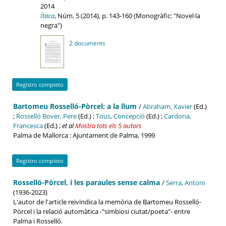
2014
Ítaca
, Núm. 5 (2014), p. 143-160 (Monogràfic: "Novel·la
negra")
2 documents
Registro completo
Bartomeu Rosselló-Pòrcel: a la llum
/
Abraham, Xavier
(Ed.)
;
Rosselló Bover, Pere
(Ed.) ;
Tous, Concepció
(Ed.) ;
Cardona,
Francesca
(Ed.)
;
et al
Mostra tots els 5 autors
Palma de Mallorca : Ajuntament de Palma, 1999
Registro completo
Rosselló-Pòrcel, i les paraules sense calma
/
Serra, Antoni
(1936-2023)
L'autor de l'article reivindica la memòria de Bartomeu Rosselló-
Pòrcel i la relació automàtica -"simbiosi ciutat/poeta"- entre
Palma i Rosselló.