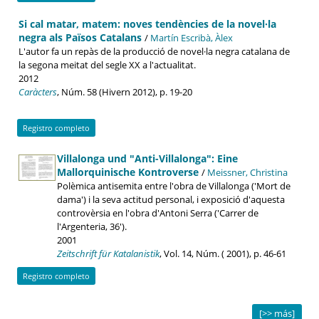
Si cal matar, matem: noves tendències de la novel·la
negra als Països Catalans
/
Martín Escribà, Àlex
L'autor fa un repàs de la producció de novel·la negra catalana de
la segona meitat del segle XX a l'actualitat.
2012
Caràcters
, Núm. 58 (Hivern 2012), p. 19-20
Registro completo
Villalonga und "Anti-Villalonga": Eine
Mallorquinische Kontroverse
/
Meissner, Christina
Polèmica antisemita entre l'obra de Villalonga ('Mort de
dama') i la seva actitud personal, i exposició d'aquesta
controvèrsia en l'obra d'Antoni Serra ('Carrer de
l'Argenteria, 36').
2001
Zeitschrift für Katalanistik
, Vol. 14, Núm. ( 2001), p. 46-61
Registro completo
[>> más]