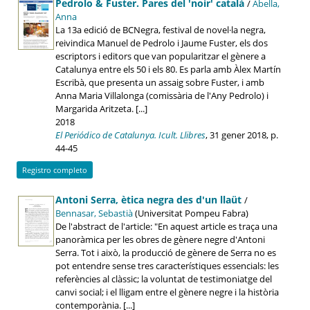
Pedrolo & Fuster. Pares del 'noir' català
/
Abella,
Anna
La 13a edició de BCNegra, festival de novel·la negra,
reivindica Manuel de Pedrolo i Jaume Fuster, els dos
escriptors i editors que van popularitzar el gènere a
Catalunya entre els 50 i els 80. Es parla amb Àlex Martín
Escribà, que presenta un assaig sobre Fuster, i amb
Anna Maria Villalonga (comissària de l'Any Pedrolo) i
Margarida Aritzeta. [...]
2018
El Periódico de Catalunya. Icult. Llibres
, 31 gener 2018, p.
44-45
Registro completo
Antoni Serra, ètica negra des d'un llaüt
/
Bennasar, Sebastià
(Universitat Pompeu Fabra)
De l'abstract de l'article: "En aquest article es traça una
panoràmica per les obres de gènere negre d'Antoni
Serra. Tot i això, la producció de gènere de Serra no es
pot entendre sense tres característiques essencials: les
referències al clàssic; la voluntat de testimoniatge del
canvi social; i el lligam entre el gènere negre i la història
contemporània. [...]