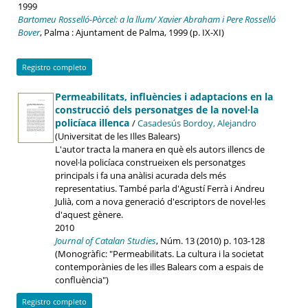
1999
Bartomeu Rosselló-Pòrcel: a la llum/ Xavier Abraham i Pere Rosselló
Bover
, Palma : Ajuntament de Palma, 1999 (p. IX-XI)
Registro completo
Permeabilitats, influències i adaptacions en la
construcció dels personatges de la novel·la
policíaca illenca
/
Casadesús Bordoy, Alejandro
(Universitat de les Illes Balears)
L'autor tracta la manera en què els autors illencs de
novel·la policíaca construeixen els personatges
principals i fa una anàlisi acurada dels més
representatius. També parla d'Agustí Ferrà i Andreu
Julià, com a nova generació d'escriptors de novel·les
d'aquest gènere.
2010
Journal of Catalan Studies
, Núm. 13 (2010) p. 103-128
(Monogràfic: "Permeabilitats. La cultura i la societat
contemporànies de les illes Balears com a espais de
confluència")
Registro completo