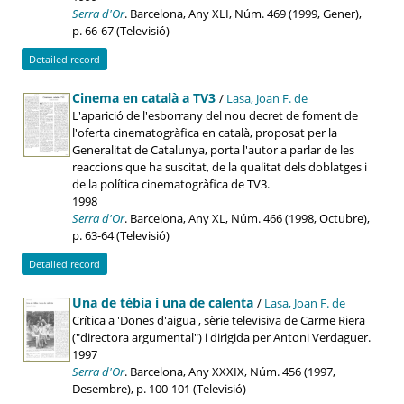
Serra d'Or
. Barcelona, Any XLI, Núm. 469 (1999, Gener),
p. 66-67 (Televisió)
Detailed record
Cinema en català a TV3
/
Lasa, Joan F. de
L'aparició de l'esborrany del nou decret de foment de
l'oferta cinematogràfica en català, proposat per la
Generalitat de Catalunya, porta l'autor a parlar de les
reaccions que ha suscitat, de la qualitat dels doblatges i
de la política cinematogràfica de TV3.
1998
Serra d'Or
. Barcelona, Any XL, Núm. 466 (1998, Octubre),
p. 63-64 (Televisió)
Detailed record
Una de tèbia i una de calenta
/
Lasa, Joan F. de
Crítica a 'Dones d'aigua', sèrie televisiva de Carme Riera
("directora argumental") i dirigida per Antoni Verdaguer.
1997
Serra d'Or
. Barcelona, Any XXXIX, Núm. 456 (1997,
Desembre), p. 100-101 (Televisió)