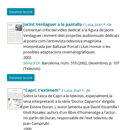
Detailed record
Jacint Verdaguer a la pantalla
/
Lasa, Joan F. de
Comentari crític del vídeo dedicat a la figura de Jacint
Verdaguer i esment dels projectes audiovisuals dedicats
al poeta com l'entrevista televisiva imaginària
interpretada per Baltasar Porcel i Lluís Homar o les
possibles adaptacions cinematogràfiques.
2002
Serra d'Or
. Barcelona, núm. 516 (2002, Desembre), p. 107
(Televisió)
Detailed record
"Capri, t'estimem"
/
Lasa, Joan F. de
Sobre la tasca de Capri a la televisió, especialment la
seva interpretació a la sèrie 'Doctor Caparrós' dirigida
per Esteve Duran. L'autor lamenta que David Escamilla i
Emili Rosales, autors d'un llibre d'homenatge a l'actor,
no parlin de Duran, responsable de l'èxit televisiu de
Joan Camprubí.
1999