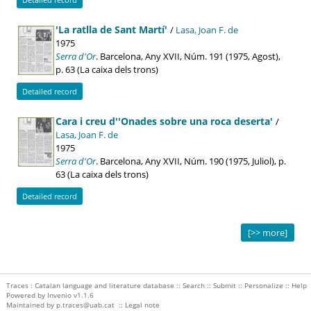
'La ratlla de Sant Martí'
/
Lasa, Joan F. de
1975
Serra d'Or
. Barcelona, Any XVII, Núm. 191 (1975, Agost),
p. 63 (La caixa dels trons)
Detailed record
Cara i creu d''Onades sobre una roca deserta'
/
Lasa, Joan F. de
1975
Serra d'Or
. Barcelona, Any XVII, Núm. 190 (1975, Juliol), p.
63 (La caixa dels trons)
Detailed record
[>> more]
Traces : Catalan language and literature database ::
Search
::
Submit
::
Personalize
::
Help
Powered by
Invenio
v1.1.6
Maintained by
p.traces@uab.cat
::
Legal note