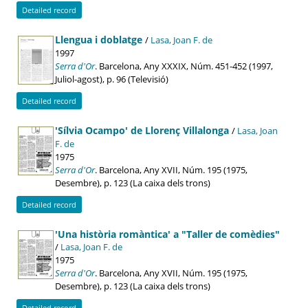
Detailed record
Llengua i doblatge
/
Lasa, Joan F. de
1997
Serra d'Or
. Barcelona, Any XXXIX, Núm. 451-452 (1997,
Juliol-agost), p. 96 (Televisió)
Detailed record
'Sílvia Ocampo' de Llorenç Villalonga
/
Lasa, Joan
F. de
1975
Serra d'Or
. Barcelona, Any XVII, Núm. 195 (1975,
Desembre), p. 123 (La caixa dels trons)
Detailed record
'Una història romàntica' a "Taller de comèdies"
/
Lasa, Joan F. de
1975
Serra d'Or
. Barcelona, Any XVII, Núm. 195 (1975,
Desembre), p. 123 (La caixa dels trons)
Detailed record