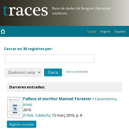
Català
English
Español
Cercar en 30 registres per:
Cerca avançada
Darreres entrades:
Fallece el escritor Manuel Foraster
/
Casamartina,
Josep
2016
El País. Cataluña
, 15 març 2016, p. 8
Registre complet