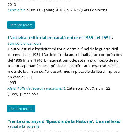
2010
Serra d'Or
, Núm. 603 (Març 2010), p. 23-25 (Fets i opinions)
Detailed record
L'activitat editorial en català entre el 1939 i el 1951
/
Samsó Llenas, Joan
L'autor estudia l'activitat editorial entre el final de la guerra civil
espanyola i el 1951. L'article s'inicia amb l'anàlisi que comprèn des
del 1939 fins al 1946. En aquest període, sota la prohibició de no
tolerar cap manifestació pública en català, Catalunya esdevé, en
mots de Joan Samsó, "el desert més implacable de lletra impresa
en català". [...]
1995
Afers. Fulls de recerca i pensament
. Catarroja, Vol. X, núm. 22
(1995), p. 555-569
Detailed record
Trenta cinc anys d''Episodis de la Història'. Una reflexió
/
Gual Vilà, Valentí