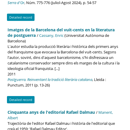
Serra d'Or
, Núm. 775-776 (Juliol-Agost 2024), p. 54-57
Detailed record
Imatges de la Barcelona del vuit-cents en la literatura
de postguerra
/
Cassany, Enric
(Universitat Autònoma de
Barcelona)
L'autor estudia la producció literària i històrica dels primers anys
del franquisme que evocava la Barcelona del vuit-cents. Segons
l'autor, sovint, dins d'aquest barcelonisme, s'hi disfressava un
catalanisme conservador sempre dins els marges de la cultura i la
ideologia oficial franquista. [...]
2011
Postguerra. Reinventant la tradició literària catalana
, Lleida :
Punctum, 2011 (p. 13-26)
Detailed record
Cinquanta anys de l'editorial Rafael Dalmau
/
Manent,
Albert
Trajectòria de l'editor Rafael Dalmau i història de l'editorial que
creà el 1959: 'Rafael Dalmau Editor'.