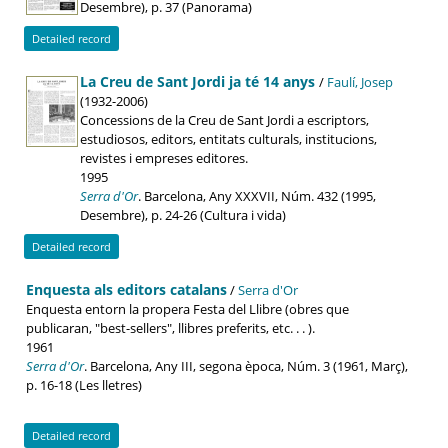
Desembre), p. 37 (Panorama)
Detailed record
La Creu de Sant Jordi ja té 14 anys
/
Faulí, Josep
(1932-2006)
Concessions de la Creu de Sant Jordi a escriptors,
estudiosos, editors, entitats culturals, institucions,
revistes i empreses editores.
1995
Serra d'Or
. Barcelona, Any XXXVII, Núm. 432 (1995,
Desembre), p. 24-26 (Cultura i vida)
Detailed record
Enquesta als editors catalans
/
Serra d'Or
Enquesta entorn la propera Festa del Llibre (obres que
publicaran, "best-sellers", llibres preferits, etc. . . ).
1961
Serra d'Or
. Barcelona, Any III, segona època, Núm. 3 (1961, Març),
p. 16-18 (Les lletres)
Detailed record