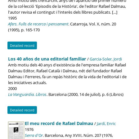
Amb motiu dels trenta-cinc anys de l'aparició del primer número
de la col·lecció 'Episodis de la Història', de l'editor Rafael Dalmau,
l'autor revisa el contingut i l'interès dels llibres publicats. [...]
1995
Afers. Fulls de recerca i pensament
. Catarroja, Vol. X, núm. 20
(1995), p. 165-170
Detailed record
Los 40 años de una editorial familiar
/
Garcia-Soler, Jordi
Amb motiu dels 40 anys d'existència de l'empresa familiar Rafael
Dalmau Editor, Rafael Català i Dalmau, nét del fundador Rafael
Dalmau i Ferreres, fa un repàs històric de la vida de l'editorial i de
les iniciatives actuals.
2000
La Vanguardia. Libros
. Barcelona (2000, 14 de juliol), p. 6 (Libros)
Detailed record
El meu record de Rafael Dalmau
/
Jardí, Enric
1976
Serra d'Or
. Barcelona, Any XVIII, Núm. 207 (1976,