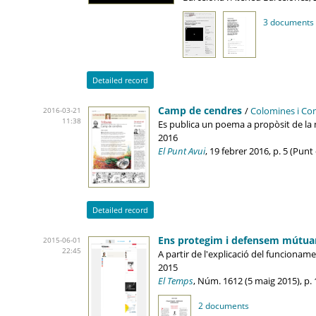
3 documents
Detailed record
Camp de cendres
/
Colomines i Co
2016-03-21
11:38
Es publica un poema a propòsit de la 
2016
El Punt Avui
, 19 febrer 2016, p. 5 (Pun
Detailed record
Ens protegim i defensem mútu
2015-06-01
22:45
A partir de l'explicació del funcioname
2015
El Temps
, Núm. 1612 (5 maig 2015), p. 
2 documents