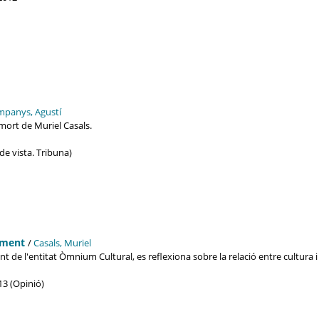
mpanys, Agustí
mort de Muriel Casals.
t de vista. Tribuna)
ament
/
Casals, Muriel
nt de l'entitat Òmnium Cultural, es reflexiona sobre la relació entre cultura i 
13 (Opinió)