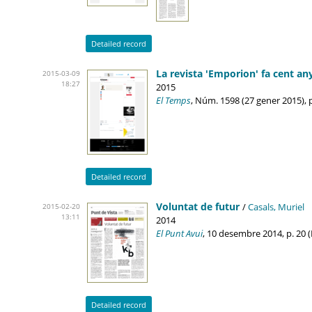
Detailed record
La revista 'Emporion' fa cent an
2015-03-09
18:27
2015
El Temps
, Núm. 1598 (27 gener 2015), 
Detailed record
Voluntat de futur
/
Casals, Muriel
2015-02-20
13:11
2014
El Punt Avui
, 10 desembre 2014, p. 20 
Detailed record