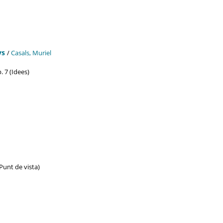
ys
/
Casals, Muriel
p. 7 (Idees)
(Punt de vista)