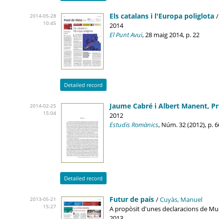
Els catalans i l'Europa poliglota
2014-05-28
10:45
2014
El Punt Avui
, 28 maig 2014, p. 22
Detailed record
Jaume Cabré i Albert Manent, Pr
2014-02-25
15:04
2012
Estudis Romànics
, Núm. 32 (2012), p.
Detailed record
Futur de país
/
Cuyàs, Manuel
2013-05-21
15:27
A propòsit d'unes declaracions de Muri
2013