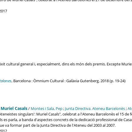
2017
it cultural general i, especialment, dins els món dels premis. Excepte Muriel
talanes
, Barcelona : Òmnium Cultural : Galàxia Gutenberg, 2018 (p. 19-24)
: Muriel Casals
/
Montes i Sala, Pep
;
Junta Directiva. Ateneu Barcelonès
;
At
Ateneistes singulars': Muriel Casals", celebrat a l'Ateneu Barcelonès el 15 de
 es parla, a banda d'aspectes concrets de la dedicació professional de Casals
que va formar part de la Junta Directiva de l'Ateneu del 2003 al 2007.
2012