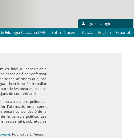
guest ::
login
e Filologia Catalana UAB
Sobre Traces
Català
English
Español
 és fidel a l'esperit dels
na associació per defensar
st sentit, afirmem que, ara
ua i la cultura és treballar
 part de les nostres accions
itjans de comunicació.
hi ha actuacions polítiques
er l'afirmació en el sentit
efensa i consolidació de la
de la paraula política. Les
el seu sentit i, sobretot, se
uament
. Publicat a
El Temps
,