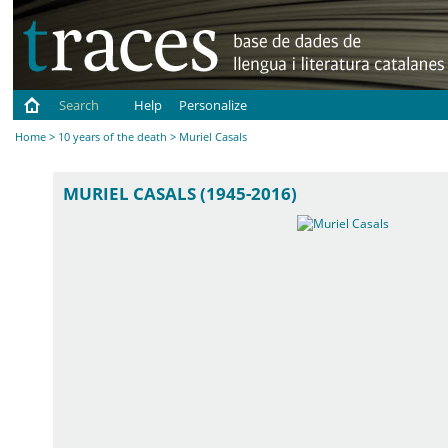
Search
Help
Personalize
Home
>
10 years of the death
> Muriel Casals
MURIEL CASALS (1945-2016)