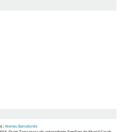
) ;
Ateneu Barcelonès
2016. Quim Torra traça els antecedents familiars de Muriel Casals