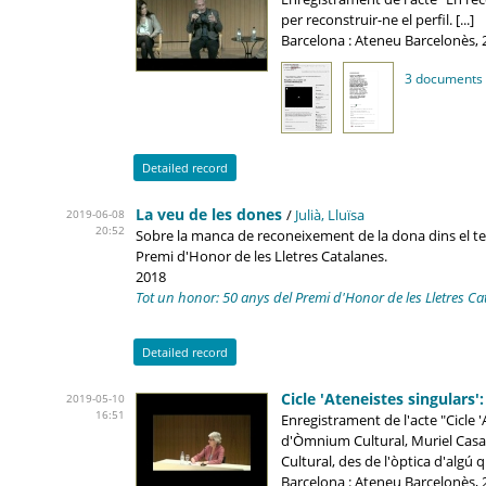
per reconstruir-ne el perfil. [...]
Barcelona : Ateneu Barcelonès, 
3 documents
Detailed record
La veu de les dones
/
Julià, Lluïsa
2019-06-08
20:52
Sobre la manca de reconeixement de la dona dins el teix
Premi d'Honor de les Lletres Catalanes.
2018
Tot un honor: 50 anys del Premi d'Honor de les Lletres Ca
Detailed record
Cicle 'Ateneistes singulars'
2019-05-10
16:51
Enregistrament de l'acte "Cicle '
d'Òmnium Cultural, Muriel Casals
Cultural, des de l'òptica d'algú 
Barcelona : Ateneu Barcelonès, 