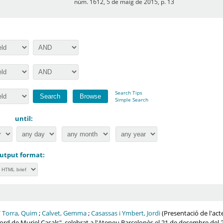
núm. 1612, 5 de maig de 2015, p. 13
Search Tips
Simple Search
until:
utput format:
/
Torra, Quim
;
Calvet, Gemma
;
Casassas i Ymbert, Jordi
(Presentació de l'acte
ord de Muriel Casals", celebrat a l'Ateneu Barcelonès el 21 de desembre del 