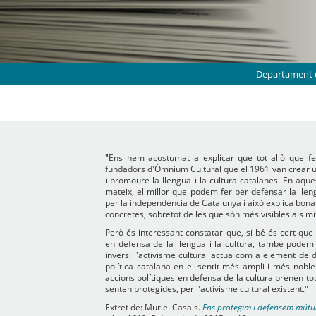
Departament d
"Ens hem acostumat a explicar que tot allò que fem
fundadors d'Òmnium Cultural que el 1961 van crear u
i promoure la llengua i la cultura catalanes. En aque
mateix, el millor que podem fer per defensar la lleng
per la independència de Catalunya i això explica bona
concretes, sobretot de les que són més visibles als m
Però és interessant constatar que, si bé és cert que 
en defensa de la llengua i la cultura, també podem f
invers: l'activisme cultural actua com a element de d
política catalana en el sentit més ampli i més noble 
accions polítiques en defensa de la cultura prenen tot 
senten protegides, per l'activisme cultural existent."
Extret de: Muriel Casals.
Ens protegim i defensem mút