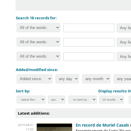
Search 18 records for:
Added/modified since:
Sort by:
Display results:
O
Latest additions:
En record de Muriel Casals
2019-08-01
17:03
Enregistrament de l'acte "En rec