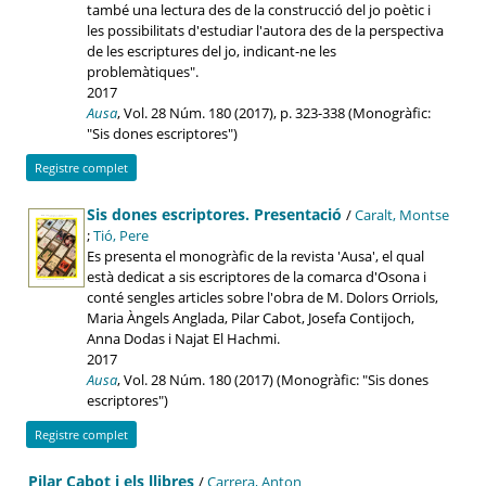
també una lectura des de la construcció del jo poètic i
les possibilitats d'estudiar l'autora des de la perspectiva
de les escriptures del jo, indicant-ne les
problemàtiques".
2017
Ausa
, Vol. 28 Núm. 180 (2017), p. 323-338 (Monogràfic:
"Sis dones escriptores")
Registre complet
Sis dones escriptores. Presentació
/
Caralt, Montse
;
Tió, Pere
Es presenta el monogràfic de la revista 'Ausa', el qual
està dedicat a sis escriptores de la comarca d'Osona i
conté sengles articles sobre l'obra de M. Dolors Orriols,
Maria Àngels Anglada, Pilar Cabot, Josefa Contijoch,
Anna Dodas i Najat El Hachmi.
2017
Ausa
, Vol. 28 Núm. 180 (2017) (Monogràfic: "Sis dones
escriptores")
Registre complet
Pilar Cabot i els llibres
/
Carrera, Anton