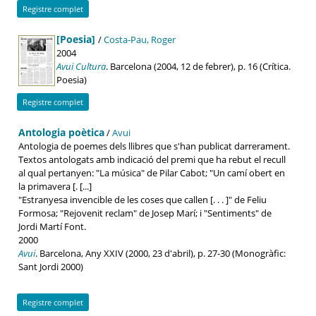
Registre complet
[Poesia]
/
Costa-Pau, Roger
2004
Avui Cultura
. Barcelona (2004, 12 de febrer), p. 16 (Crítica.
Poesia)
Registre complet
Antologia poètica
/
Avui
Antologia de poemes dels llibres que s'han publicat darrerament.
Textos antologats amb indicació del premi que ha rebut el recull
al qual pertanyen: "La música" de Pilar Cabot; "Un camí obert en
la primavera [. [...]
"Estranyesa invencible de les coses que callen [. . . ]" de Feliu
Formosa; "Rejovenit reclam" de Josep Marí; i "Sentiments" de
Jordi Martí Font.
2000
Avui
. Barcelona, Any XXIV (2000, 23 d'abril), p. 27-30 (Monogràfic:
Sant Jordi 2000)
Registre complet