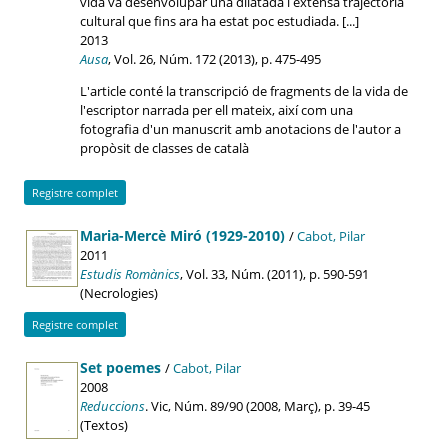
vida va desenvolupar una dilatada i extensa trajectòria
cultural que fins ara ha estat poc estudiada. [...]
2013
Ausa
, Vol. 26, Núm. 172 (2013), p. 475-495
L'article conté la transcripció de fragments de la vida de
l'escriptor narrada per ell mateix, així com una
fotografia d'un manuscrit amb anotacions de l'autor a
propòsit de classes de català
Registre complet
Maria-Mercè Miró (1929-2010)
/
Cabot, Pilar
2011
Estudis Romànics
, Vol. 33, Núm. (2011), p. 590-591
(Necrologies)
Registre complet
Set poemes
/
Cabot, Pilar
2008
Reduccions
. Vic, Núm. 89/90 (2008, Març), p. 39-45
(Textos)