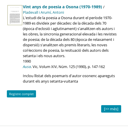
Vint anys de poesia a Osona (1970-1989)
/
Pladevall i Arumí, Antoni
L'estudi de la poesia a Osona durant el període 1970-
1989 es divideix per dècades: de la dècada dels 70
(època d'eclosió i aglutinament) s'analitzen els autors i
les obres, la sincronia generacional elevada i les revistes
de poesia; de la dècada dels 80 (època de relaxament i
dispersió) s'analitzen els premis literaris, les noves
col·leccions de poesia, la resituació dels autors dels
setanta i els nous autors.
1990
Ausa
. Vic, Volum XIV, Núm. 125 (1990), p. 147-162
Inclou llistat dels poemaris d'autor osonenc apareguts
durant els anys setanta-vuitanta
Registre complet
[>> més]