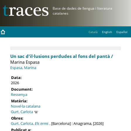
Català
English
Español
Un sac d'il·lusions perdudes al fons del pantà /
Marina Espasa
Espasa, Marina
Data:
2026
Document:
Ressenya
Matèria:
Novel·la catalana
Gurt, Carlota
Obres:
Gurt, Carlota
.
Els erms
. [Barcelona] : Anagrama, [2026]
Publicat a: