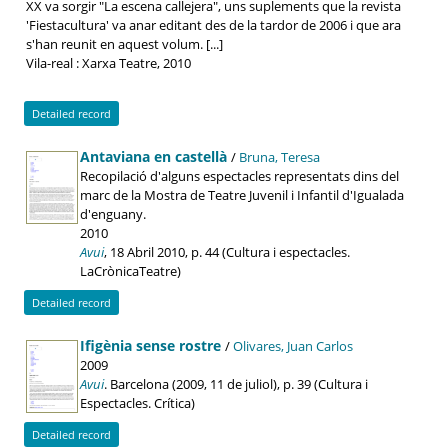
XX va sorgir "La escena callejera", uns suplements que la revista
'Fiestacultura' va anar editant des de la tardor de 2006 i que ara
s'han reunit en aquest volum. [...]
Vila-real : Xarxa Teatre, 2010
Detailed record
Antaviana en castellà
/
Bruna, Teresa
Recopilació d'alguns espectacles representats dins del
marc de la Mostra de Teatre Juvenil i Infantil d'Igualada
d'enguany.
2010
Avui
, 18 Abril 2010, p. 44 (Cultura i espectacles.
LaCrònicaTeatre)
Detailed record
Ifigènia sense rostre
/
Olivares, Juan Carlos
2009
Avui
. Barcelona (2009, 11 de juliol), p. 39 (Cultura i
Espectacles. Crítica)
Detailed record