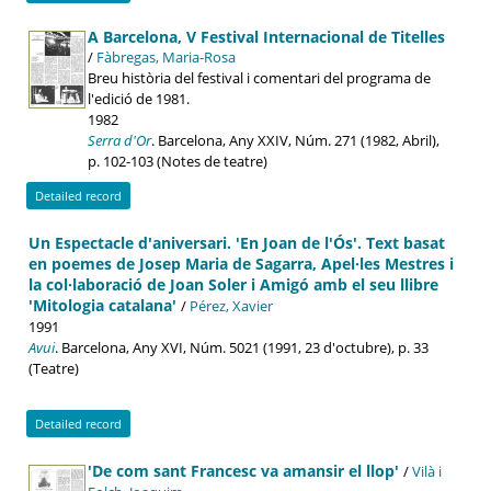
A Barcelona, V Festival Internacional de Titelles
/
Fàbregas, Maria-Rosa
Breu història del festival i comentari del programa de
l'edició de 1981.
1982
Serra d'Or
. Barcelona, Any XXIV, Núm. 271 (1982, Abril),
p. 102-103 (Notes de teatre)
Detailed record
Un Espectacle d'aniversari. 'En Joan de l'Ós'. Text basat
en poemes de Josep Maria de Sagarra, Apel·les Mestres i
la col·laboració de Joan Soler i Amigó amb el seu llibre
'Mitologia catalana'
/
Pérez, Xavier
1991
Avui
. Barcelona, Any XVI, Núm. 5021 (1991, 23 d'octubre), p. 33
(Teatre)
Detailed record
'De com sant Francesc va amansir el llop'
/
Vilà i