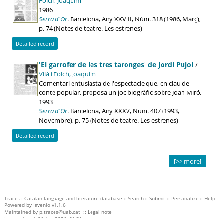
Folch, Joaquim
1986
Serra d'Or
. Barcelona, Any XXVIII, Núm. 318 (1986, Març),
p. 74 (Notes de teatre. Les estrenes)
Detailed record
'El garrofer de les tres taronges' de Jordi Pujol
/
Vilà i Folch, Joaquim
Comentari entusiasta de l'espectacle que, en clau de
conte popular, proposa un joc biogràfic sobre Joan Miró.
1993
Serra d'Or
. Barcelona, Any XXXV, Núm. 407 (1993,
Novembre), p. 75 (Notes de teatre. Les estrenes)
Detailed record
[>> more]
Traces : Catalan language and literature database ::
Search
::
Submit
::
Personalize
::
Help
Powered by
Invenio
v1.1.6
Maintained by
p.traces@uab.cat
::
Legal note