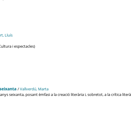
rt, Lluís
Cultura i espectacles)
 seixanta
/
Vallverdú, Marta
s seixanta, posant èmfasi a la creació literària i, sobretot, a la crítica literàr