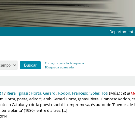
Departament d
Consejos para la búsqueda
Búsqueda avanzada
or
/
Riera, Ignasi
;
Horta, Gerard
;
Rodon, Francesc
;
Soler, Toti
(Mús.)
;
et al
Mo
m Horta, poeta, editor", amb Gerard Horta, Ignasi Riera i Francesc Rodon, cele
ter a Catalunya de la poesia social i compromesa, és autor de 'Poemes de la n
itena planta' (1980), entre d'altres. [...]
2014