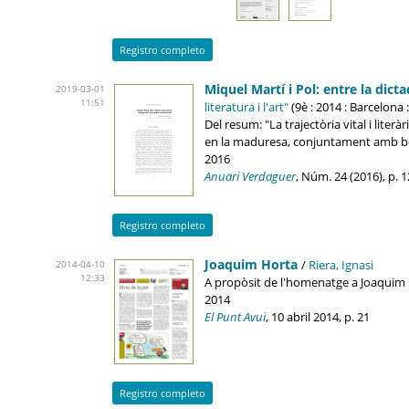
Registro completo
Miquel Martí i Pol: entre la dict
2019-03-01
11:51
literatura i l'art"
(9è : 2014 : Barcelona :
Del resum: "La trajectòria vital i liter
en la maduresa, conjuntament amb bona
2016
Anuari Verdaguer
, Núm. 24 (2016), p. 12
Registro completo
Joaquim Horta
/
Riera, Ignasi
2014-04-10
12:33
A propòsit de l'homenatge a Joaquim H
2014
El Punt Avui
, 10 abril 2014, p. 21
Registro completo