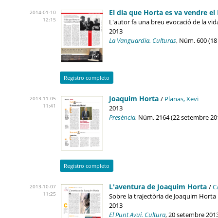
El dia que Horta es va vendre el
2014-01-10
12:15
L'autor fa una breu evocació de la vid
2013
La Vanguardia. Culturas
, Núm. 600 (1
Registro completo
Joaquim Horta
/
Planas, Xevi
2013-11-05
11:41
2013
Presència
, Núm. 2164 (22 setembre 20
Registro completo
L'aventura de Joaquim Horta
/
C
2013-10-07
11:25
Sobre la trajectòria de Joaquim Horta 
2013
El Punt Avui. Cultura
, 20 setembre 2013,