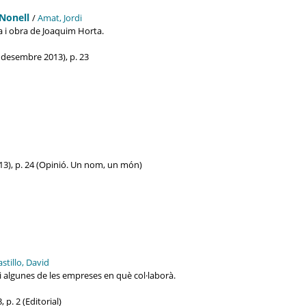
 Nonell
/
Amat, Jordi
a i obra de Joaquim Horta.
8 desembre 2013), p. 23
13), p. 24 (Opinió. Un nom, un món)
astillo, David
i algunes de les empreses en què col·laborà.
 p. 2 (Editorial)