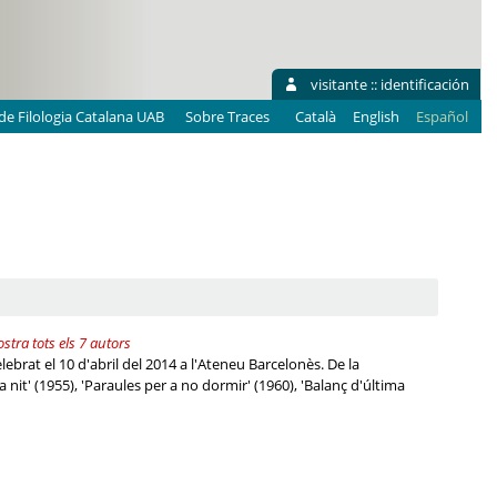
visitante ::
identificación
e Filologia Catalana UAB
Sobre Traces
Català
English
Español
stra tots els 7 autors
brat el 10 d'abril del 2014 a l'Ateneu Barcelonès. De la
it' (1955), 'Paraules per a no dormir' (1960), 'Balanç d'última