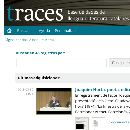
Buscar
Ayuda
Personalizar
Página principal
> Joaquim Horta
Buscar en 43 registros por:
Últimas adquisiciones:
Joaquim Horta, poeta, edit
2019-03-30
13:21
Enregistrament de l'acte "Joaqui
presentació del vídeo: "Capdavan
hora' (1974), 'La finestra de la vu
Barcelona : Ateneu Barcelonès, 
3 documents