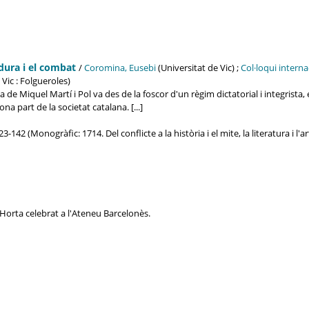
adura i el combat
/
Coromina, Eusebi
(Universitat de Vic) ;
Col·loqui internac
 Vic : Folgueroles)
ària de Miquel Martí i Pol va des de la foscor d'un règim dictatorial i integrista
 part de la societat catalana. [...]
3-142 (Monogràfic: 1714. Del conflicte a la història i el mite, la literatura i l'ar
orta celebrat a l'Ateneu Barcelonès.