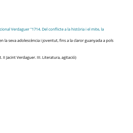
ional Verdaguer "1714. Del conflicte a la història i el mite, la
, en la seva adolescència i joventut, fins a la claror guanyada a pols
t. II Jacint Verdaguer. III. Literatura, agitació)