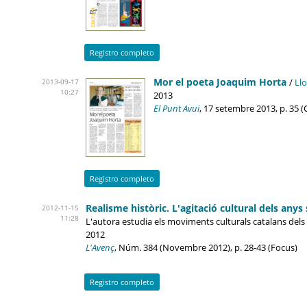
Registro completo
Mor el poeta Joaquim Horta
/
Llo
2013-09-17
10:27
2013
El Punt Avui
, 17 setembre 2013, p. 35 (
Registro completo
Realisme històric. L'agitació cultural dels anys
2012-11-15
11:28
L'autora estudia els moviments culturals catalans dels any
2012
L'Avenç
, Núm. 384 (Novembre 2012), p. 28-43 (Focus)
Registro completo