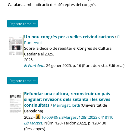
Catalana amb indicació dels 40 reptes del congrés
Registre complet
Un nou congrés per a velles reivindicacions
/
El
Punt Avui
Sobre la decisió de reeditar el Congrés de Cultura
Catalana el 2025.
2025
El Punt Avui
, 24 gener 2025, p. 16 (Punt de vista. Editorial)
Registre complet
Refundar una cultura, reconstruir un país
singular: revisions dels setanta i les seves
continuïtats
/
Marrugat, Jordi
(Universitat de
Barcelona)
2022 -
10.60940/ElsMargesv128nt2022id418110
Els Marges
, Núm. 128 (Tardor 2022), p. 120-130
(Ressenyes)