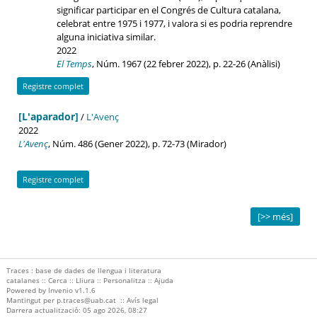
significar participar en el Congrés de Cultura catalana,
celebrat entre 1975 i 1977, i valora si es podria reprendre
alguna iniciativa similar.
2022
El Temps
, Núm. 1967 (22 febrer 2022), p. 22-26 (Anàlisi)
Registre complet
[L'aparador]
/
L'Avenç
2022
L'Avenç
, Núm. 486 (Gener 2022), p. 72-73 (Mirador)
Registre complet
[>> més]
Traces : base de dades de llengua i literatura
catalanes ::
Cerca
::
Lliura
::
Personalitza
::
Ajuda
Powered by
Invenio
v1.1.6
Mantingut per
p.traces@uab.cat
::
Avís legal
Darrera actualització: 05 ago 2026, 08:27