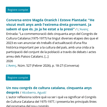
Registre complet
Conversa entre Magda Oranich i Esteve Plantada: "He
viscut molt anys amb l'extrema dreta governant. Ja
sabem el que és. Jo ja he estat a la presó"
/
L'Avenç
Entrada: "La commemoració dels cinquanta anys del Congrés de
Cultura Catalana (1975-1977) ha tingut diverses etapes des que el
2023 es van anunciar els treballs d'actualització d’una fita
històrica important per a la cultura del país, amb una crida a la
participació del conjunt de la població a través de debats i actes
arreu dels Països Catalans. [...]
2026
L'Avenç
, Núm. 527 (Febrer 2026), p. 18-27 (Conversa)
Registre complet
Un nou congrés de cultura catalana, cinquanta anys
després
/
Alcoberro, Agustí
L'autor reflexiona sobre què va ser i què va significar el Congrés
de Cultura Catalana del 1975-1977, i presenta les principals línies
del programa del nou congrés.