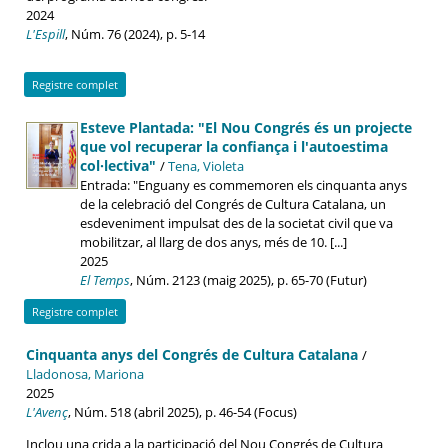
2024
L'Espill
, Núm. 76 (2024), p. 5-14
Registre complet
Esteve Plantada: "El Nou Congrés és un projecte
que vol recuperar la confiança i l'autoestima
col·lectiva"
/
Tena, Violeta
Entrada: "Enguany es commemoren els cinquanta anys
de la celebració del Congrés de Cultura Catalana, un
esdeveniment impulsat des de la societat civil que va
mobilitzar, al llarg de dos anys, més de 10. [...]
2025
El Temps
, Núm. 2123 (maig 2025), p. 65-70 (Futur)
Registre complet
Cinquanta anys del Congrés de Cultura Catalana
/
Lladonosa, Mariona
2025
L'Avenç
, Núm. 518 (abril 2025), p. 46-54 (Focus)
Inclou una crida a la participació del Nou Congrés de Cultura