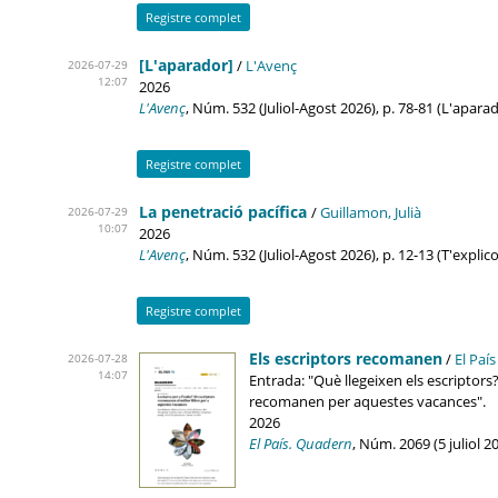
Registre complet
[L'aparador]
/
L'Avenç
2026-07-29
12:07
2026
L'Avenç
, Núm. 532 (Juliol-Agost 2026), p. 78-81 (L'apara
Registre complet
La penetració pacífica
/
Guillamon, Julià
2026-07-29
10:07
2026
L'Avenç
, Núm. 532 (Juliol-Agost 2026), p. 12-13 (T'explic
Registre complet
Els escriptors recomanen
/
El País
2026-07-28
14:07
Entrada: "Què llegeixen els escriptors? 
recomanen per aquestes vacances".
2026
El País. Quadern
, Núm. 2069 (5 juliol 20