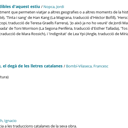
ndibles d'aquest estiu
/
Nopca, Jordi
ntment que permeten viatjar a altres geografies o a altres moments de la histò
), 'Tinta i sang' de Han Kang (La Magrana, traducció d'Hèctor Bofill), 'Hersc
opi, traducció de Teresa Graells Farrera), 'Jo això ja no ho veuré' de Jordi 
da' de Toni Morrison (La Segona Perifèria, traducció d'Esther Tallada), 'Tos t
raducció de Mara Rossich), i 'Indignitat' de Lea Ypi (Angle, traducció de Mír
 el degà de les lletres catalanes
/
Bombí-Vilaseca, Francesc
ultura)
ch, Ignacio
ia a les traduccions catalanes de la seva obra.