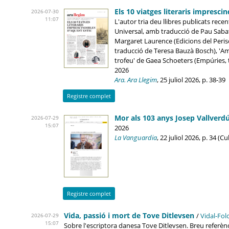
Els 10 viatges literaris impresci
2026-07-30
11:07
L'autor tria deu llibres publicats rece
Universal, amb traducció de Pau Sabaté
Margaret Laurence (Edicions del Perisc
traducció de Teresa Bauzà Bosch), 'Ama
trofeu' de Gaea Schoeters (Empúries, t
2026
Ara. Ara Llegim
, 25 juliol 2026, p. 38-39
Registre complet
Mor als 103 anys Josep Vallverdú,
2026-07-29
15:07
2026
La Vanguardia
, 22 juliol 2026, p. 34 (C
Registre complet
Vida, passió i mort de Tove Ditlevsen
/
Vidal-Fol
2026-07-29
15:07
Sobre l'escriptora danesa Tove Ditlevsen. Breu referènc