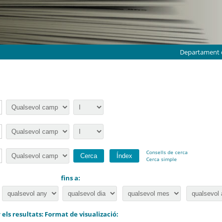
Departament d
Consells de cerca
Cerca simple
fins a:
els resultats:
Format de visualizació: