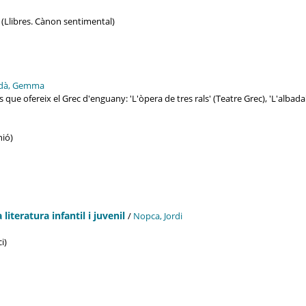
9 (Llibres. Cànon sentimental)
dà, Gemma
e ofereix el Grec d'enguany: 'L'òpera de tres rals' (Teatre Grec), 'L'albada' (
inió)
literatura infantil i juvenil
/
Nopca, Jordi
oci)