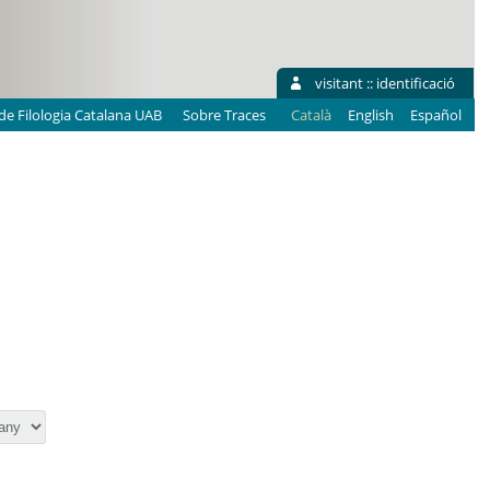
visitant ::
identificació
e Filologia Catalana UAB
Sobre Traces
Català
English
Español