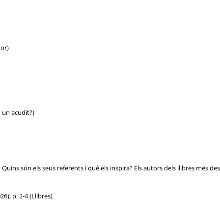
dor)
o un acudit?)
Quins són els seus referents i què els inspira? Els autors dels llibres més des
26), p. 2-4 (Llibres)