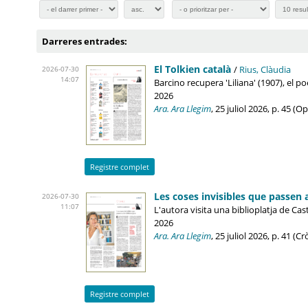
Darreres entrades:
El Tolkien català
/
Rius, Clàudia
2026-07-30
14:07
Barcino recupera 'Liliana' (1907), el p
2026
Ara. Ara Llegim
, 25 juliol 2026, p. 45 (
Registre complet
Les coses invisibles que passen 
2026-07-30
11:07
L'autora visita una biblioplatja de Cast
2026
Ara. Ara Llegim
, 25 juliol 2026, p. 41 (
Registre complet