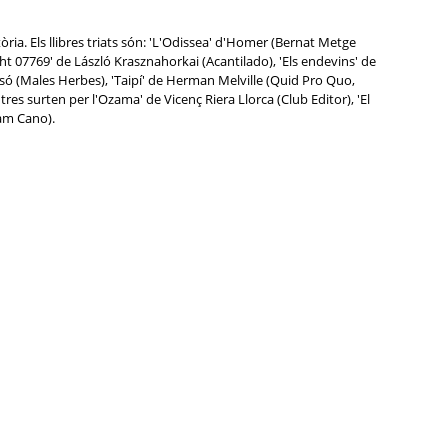
ria. Els llibres triats són: 'L'Odissea' d'Homer (Bernat Metge
ht 07769' de László Krasznahorkai (Acantilado), 'Els endevins' de
Masó (Males Herbes), 'Taipí' de Herman Melville (Quid Pro Quo,
res surten per l'Ozama' de Vicenç Riera Llorca (Club Editor), 'El
iam Cano).