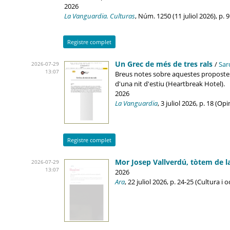
2026
La Vanguardia. Culturas
, Núm. 1250 (11 juliol 2026), p. 
Registre complet
Un Grec de més de tres rals
/
Sar
2026-07-29
13:07
Breus notes sobre aquestes propostes qu
d'una nit d'estiu (Heartbreak Hotel).
2026
La Vanguardia
, 3 juliol 2026, p. 18 (Op
Registre complet
Mor Josep Vallverdú, tòtem de la 
2026-07-29
13:07
2026
Ara
, 22 juliol 2026, p. 24-25 (Cultura i 