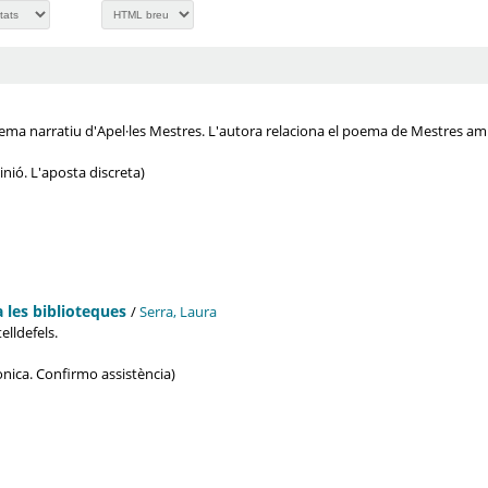
oema narratiu d'Apel·les Mestres. L'autora relaciona el poema de Mestres amb 'E
Opinió. L'aposta discreta)
a les biblioteques
/
Serra, Laura
elldefels.
Crònica. Confirmo assistència)