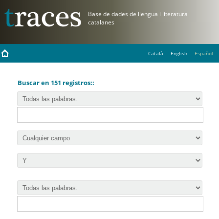
Català
English
Español
Buscar en 151 registros::