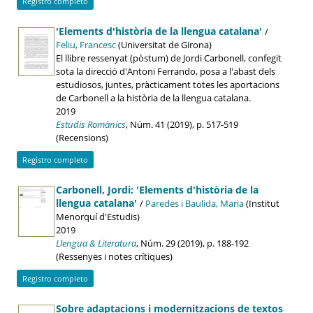
Registro completo
'Elements d'història de la llengua catalana'
/
Feliu, Francesc
(Universitat de Girona)
El llibre ressenyat (pòstum) de Jordi Carbonell, confegit
sota la direcció d'Antoni Ferrando, posa a l'abast dels
estudiosos, juntes, pràcticament totes les aportacions
de Carbonell a la història de la llengua catalana.
2019
Estudis Romànics
, Núm. 41 (2019), p. 517-519
(Recensions)
Registro completo
Carbonell, Jordi: 'Elements d'història de la
llengua catalana'
/
Paredes i Baulida, Maria
(Institut
Menorquí d'Estudis)
2019
Llengua & Literatura
, Núm. 29 (2019), p. 188-192
(Ressenyes i notes crítiques)
Registro completo
Sobre adaptacions i modernitzacions de textos