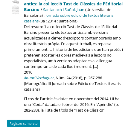
antics: la col·lecció Tast de Clàssics de l'Editorial
Barcino
/
Santanach i Suñol, Joan
(Universitat de
Barcelona) ;
Jornada sobre edició de textos literaris
catalans
(3a : 2014 : Barcelona)
Del resum: "La col·lecció Tast de Clàssics de l'Editorial
Barcino presenta els textos antics amb versions
actualitzades a càrrec d'escriptors contemporanis amb
obra literària pròpia. En aquest treball, es repassa
primerament, la història de les edicions que han pretès i
pretenen acostar les obres medievals a lectors no
especialistes, amb versions adaptades a la llengua
contemporània de cada lloc i moment. [...]
2016
Anuari Verdaguer
, Núm. 24 (2016), p. 267-286
(Monogràfic: III Jornada sobre Edició de Textos literaris
catalans)
El cos de l'article és datat en novembre del 2014. Hi ha
una "Coda" datada el febrer del 2016. En "Apèndix" (p.
282-283), la llista de títols de "Tast de Clàssics".
Registro completo