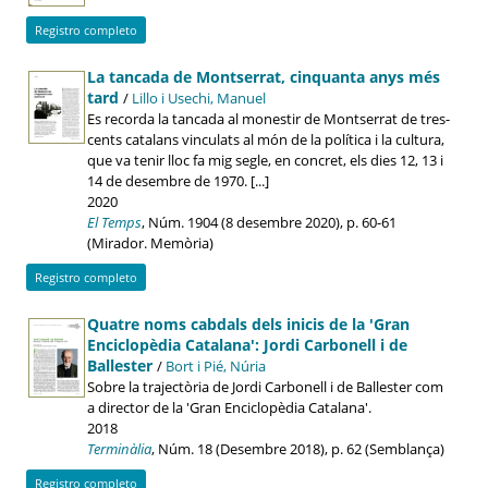
Registro completo
La tancada de Montserrat, cinquanta anys més
tard
/
Lillo i Usechi, Manuel
Es recorda la tancada al monestir de Montserrat de tres-
cents catalans vinculats al món de la política i la cultura,
que va tenir lloc fa mig segle, en concret, els dies 12, 13 i
14 de desembre de 1970. [...]
2020
El Temps
, Núm. 1904 (8 desembre 2020), p. 60-61
(Mirador. Memòria)
Registro completo
Quatre noms cabdals dels inicis de la 'Gran
Enciclopèdia Catalana': Jordi Carbonell i de
Ballester
/
Bort i Pié, Núria
Sobre la trajectòria de Jordi Carbonell i de Ballester com
a director de la 'Gran Enciclopèdia Catalana'.
2018
Terminàlia
, Núm. 18 (Desembre 2018), p. 62 (Semblança)
Registro completo