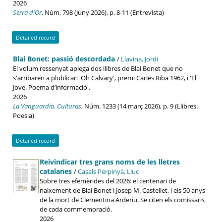
2026
Serra d'Or
, Núm. 798 (Juny 2026), p. 8-11 (Entrevista)
Detailed record
Blai Bonet: passió descordada
/
Llavina, Jordi
El volum ressenyat aplega dos llibres de Blai Bonet que no
s'arribaren a plublicar: 'Oh Calvary', premi Carles Riba 1962, i 'El
Jove. Poema d’informació'.
2026
La Vanguardia. Culturas
, Núm. 1233 (14 març 2026), p. 9 (Llibres.
Poesia)
Detailed record
Reivindicar tres grans noms de les lletres
catalanes
/
Casals Perpinyà, Lluc
Sobre tres efemèrides del 2026: el centenari de
naixement de Blai Bonet i Josep M. Castellet, i els 50 anys
de la mort de Clementina Arderiu. Se citen els comissaris
de cada commemoració.
2026