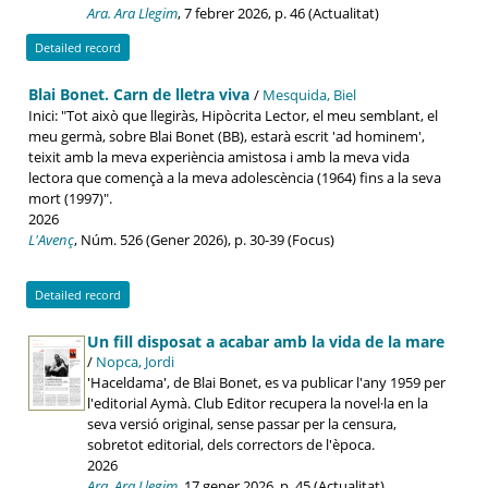
Ara. Ara Llegim
, 7 febrer 2026, p. 46 (Actualitat)
Detailed record
Blai Bonet. Carn de lletra viva
/
Mesquida, Biel
Inici: "Tot això que llegiràs, Hipòcrita Lector, el meu semblant, el
meu germà, sobre Blai Bonet (BB), estarà escrit 'ad hominem',
teixit amb la meva experiència amistosa i amb la meva vida
lectora que començà a la meva adolescència (1964) fins a la seva
mort (1997)".
2026
L'Avenç
, Núm. 526 (Gener 2026), p. 30-39 (Focus)
Detailed record
Un fill disposat a acabar amb la vida de la mare
/
Nopca, Jordi
'Haceldama', de Blai Bonet, es va publicar l'any 1959 per
l'editorial Aymà. Club Editor recupera la novel·la en la
seva versió original, sense passar per la censura,
sobretot editorial, dels correctors de l'època.
2026
Ara. Ara Llegim
, 17 gener 2026, p. 45 (Actualitat)