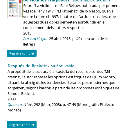
Sobre 'La víctima', de Saul Bellow, publicada per primera
vegada l'any 1947, i 'El ratpenat', de Jo Nesbo, que va
veure la llum el 1997. L'autor de l'article considera que
aquestes dues obres permeten aprofundir en el
coneixement dels autors respectius.
2015
Ara. Ara Llegim
, 25 abril 2015, p. 49 (L'escuma de les
lletres)
Registre complet
Después de Beckett
/
Muñoz, Pablo
A propòsit de la traducció al castellà del recull de contes 'Mil
cretins', l'autor repassa les opcions estètiques de Quim Monzó,
situant-lo al mig de les tendències literàries postmodernes que
sorgeixen, segons l'autor, a partir de les propostes escèniques de
Samuel Beckett.
2008
Quimera
, Núm. 292 (Març 2008), p. 47-49 (Monogràfic: El efecto
Monzó)
Registre complet