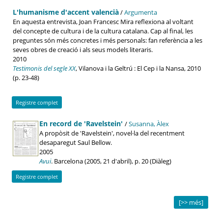
L'humanisme d'accent valencià
/
Argumenta
En aquesta entrevista, Joan Francesc Mira reflexiona al voltant
del concepte de cultura i de la cultura catalana. Cap al final, les
preguntes són més concretes i més personals: fan referència a les
seves obres de creació i als seus models literaris.
2010
Testimonis del segle XX
, Vilanova i la Geltrú : El Cep i la Nansa, 2010
(p. 23-48)
Registre complet
En record de 'Ravelstein'
/
Susanna, Àlex
A propòsit de 'Ravelstein', novel·la del recentment
desaparegut Saul Bellow.
2005
Avui
. Barcelona (2005, 21 d'abril), p. 20 (Diàleg)
Registre complet
[>> més]