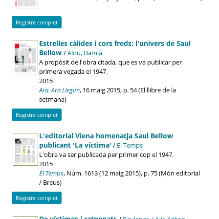
Registre complet
Estrelles càlides i cors freds: l'univers de Saul
Bellow
/
Alou, Damià
A propòsit de l'obra citada, que es va publicar per
primera vegada el 1947.
2015
Ara. Ara Llegim
, 16 maig 2015, p. 54 (El llibre de la
setmana)
Registre complet
L'editorial Viena homenatja Saul Bellow
publicant 'La víctima'
/
El Temps
L'obra va ser publicada per primer cop el 1947.
2015
El Temps
, Núm. 1613 (12 maig 2015), p. 75 (Món editorial
/ Breus)
Registre complet
De víctimes i ratpenats
/
Baulenas, Lluís-Anton