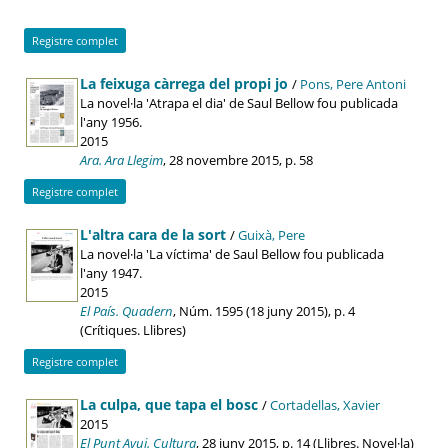
Registre complet
La feixuga càrrega del propi jo
/
Pons, Pere Antoni
La novel·la 'Atrapa el dia' de Saul Bellow fou publicada
l'any 1956.
2015
Ara. Ara Llegim
, 28 novembre 2015, p. 58
Registre complet
L'altra cara de la sort
/
Guixà, Pere
La novel·la 'La víctima' de Saul Bellow fou publicada
l'any 1947.
2015
El País. Quadern
, Núm. 1595 (18 juny 2015), p. 4
(Crítiques. Llibres)
Registre complet
La culpa, que tapa el bosc
/
Cortadellas, Xavier
2015
El Punt Avui. Cultura
, 28 juny 2015, p. 14 (Llibres. Novel·la)