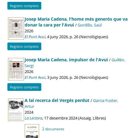
Registro completo
Josep Maria Cadena, l'home més generós que va
donar la cara per l'Avui
/
Gordillo, Saül
2026
El Punt Avui
, 4 juny 2026, p. 26 (Necrològiques)
Registro completo
Josep Maria Cadena, impulsor de l'Avui
/
Guillén,
Sergi
2026
El Punt Avui
, 3 juny 2026, p. 26 (Necrològiques)
Registro completo
A lal recerca del Vergés perdut
/
Garcia Fuster,
Artur
2024
La Lectora
, 17 desembre 2024 (Assaig. Llibres)
2 documents