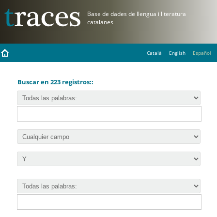
Català
English
Español
Buscar en 223 registros::