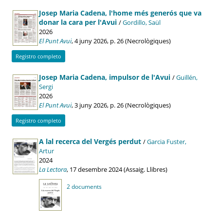
Josep Maria Cadena, l'home més generós que va
donar la cara per l'Avui
/
Gordillo, Saül
2026
El Punt Avui
, 4 juny 2026, p. 26 (Necrològiques)
Registro completo
Josep Maria Cadena, impulsor de l'Avui
/
Guillén,
Sergi
2026
El Punt Avui
, 3 juny 2026, p. 26 (Necrològiques)
Registro completo
A lal recerca del Vergés perdut
/
Garcia Fuster,
Artur
2024
La Lectora
, 17 desembre 2024 (Assaig. Llibres)
2 documents