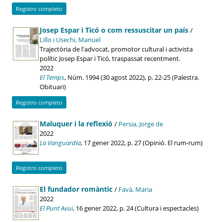
Registro completo
Josep Espar i Ticó o com ressuscitar un país
/
Lillo i Usechi, Manuel
Trajectòria de l'advocat, promotor cultural i activista
polític Josep Espar i Ticó, traspassat recentment.
2022
El Temps
, Núm. 1994 (30 agost 2022), p. 22-25 (Palestra.
Obituari)
Registro completo
Maluquer i la reflexió
/
Persia, Jorge de
2022
La Vanguardia
, 17 gener 2022, p. 27 (Opinió. El rum-rum)
Registro completo
El fundador romàntic
/
Favà, Maria
2022
El Punt Avui
, 16 gener 2022, p. 24 (Cultura i espectacles)