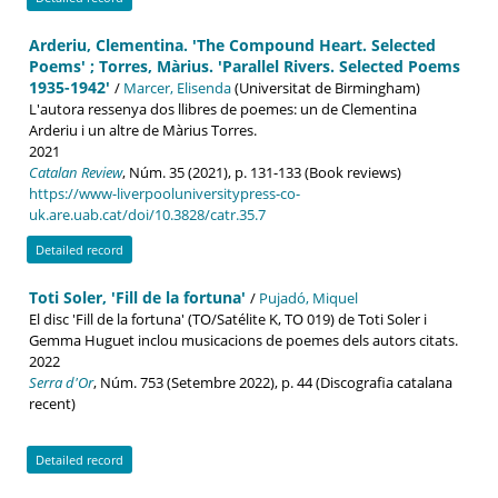
Arderiu, Clementina. 'The Compound Heart. Selected
Poems' ; Torres, Màrius. 'Parallel Rivers. Selected Poems
1935-1942'
/
Marcer, Elisenda
(Universitat de Birmingham)
L'autora ressenya dos llibres de poemes: un de Clementina
Arderiu i un altre de Màrius Torres.
2021
Catalan Review
, Núm. 35 (2021), p. 131-133 (Book reviews)
https://www-liverpooluniversitypress-co-
uk.are.uab.cat/doi/10.3828/catr.35.7
Detailed record
Toti Soler, 'Fill de la fortuna'
/
Pujadó, Miquel
El disc 'Fill de la fortuna' (TO/Satélite K, TO 019) de Toti Soler i
Gemma Huguet inclou musicacions de poemes dels autors citats.
2022
Serra d'Or
, Núm. 753 (Setembre 2022), p. 44 (Discografia catalana
recent)
Detailed record