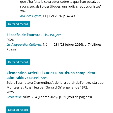
que s'ha fet a la seva obra, sobre la qual han pesat, per
raons socials i biogràfiques, uns judicis reduccionistes".
2026
Ara. Ara Llegim
, 11 juliol 2026, p. 42-43
Detailed record
El sedàs de l'aurora
/
Llavina, Jordi
2026
La Vanguardia. Culturas
, Núm. 1231 (28 febrer 2026), p. 7 (Llibres.
Poesia)
Detailed record
Clementina Arderiu i Carles Riba, d'una complicitat
admirable
/
Cucurell, Ares
Sobre l'escriptora Clementina Arderiu, a partir de l'entrevista que
Montserrat Roig li féu per 'Serra d'Or' el gener de 1972.
2026
Serra d'Or
, Núm. 794 (Febrer 2026), p. 59 (Pou de pàgines)
Detailed record