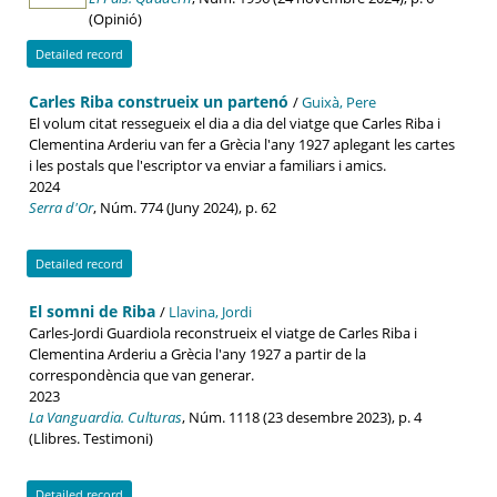
(Opinió)
Detailed record
Carles Riba construeix un partenó
/
Guixà, Pere
El volum citat ressegueix el dia a dia del viatge que Carles Riba i
Clementina Arderiu van fer a Grècia l'any 1927 aplegant les cartes
i les postals que l'escriptor va enviar a familiars i amics.
2024
Serra d'Or
, Núm. 774 (Juny 2024), p. 62
Detailed record
El somni de Riba
/
Llavina, Jordi
Carles-Jordi Guardiola reconstrueix el viatge de Carles Riba i
Clementina Arderiu a Grècia l'any 1927 a partir de la
correspondència que van generar.
2023
La Vanguardia. Culturas
, Núm. 1118 (23 desembre 2023), p. 4
(Llibres. Testimoni)
Detailed record