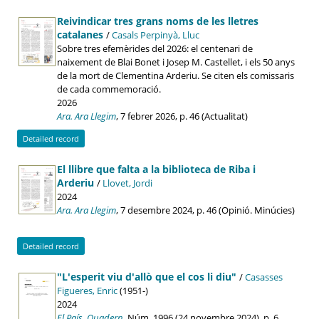
Reivindicar tres grans noms de les lletres
catalanes
/
Casals Perpinyà, Lluc
Sobre tres efemèrides del 2026: el centenari de
naixement de Blai Bonet i Josep M. Castellet, i els 50 anys
de la mort de Clementina Arderiu. Se citen els comissaris
de cada commemoració.
2026
Ara. Ara Llegim
, 7 febrer 2026, p. 46 (Actualitat)
Detailed record
El llibre que falta a la biblioteca de Riba i
Arderiu
/
Llovet, Jordi
2024
Ara. Ara Llegim
, 7 desembre 2024, p. 46 (Opinió. Minúcies)
Detailed record
"L'esperit viu d'allò que el cos li diu"
/
Casasses
Figueres, Enric
(1951-)
2024
El País. Quadern
, Núm. 1996 (24 novembre 2024), p. 6