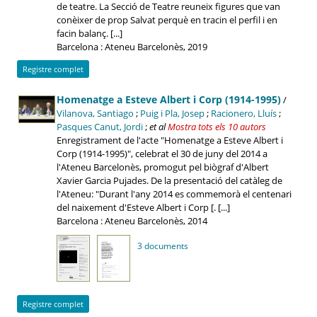
de teatre. La Secció de Teatre reuneix figures que van
conèixer de prop Salvat perquè en tracin el perfil i en
facin balanç. [...]
Barcelona : Ateneu Barcelonès, 2019
Registre complet
Homenatge a Esteve Albert i Corp (1914-1995)
/
Vilanova, Santiago
;
Puig i Pla, Josep
;
Racionero, Lluís
;
Pasques Canut, Jordi
;
et al
Mostra tots els 10 autors
Enregistrament de l'acte "Homenatge a Esteve Albert i
Corp (1914-1995)", celebrat el 30 de juny del 2014 a
l'Ateneu Barcelonès, promogut pel biògraf d'Albert
Xavier Garcia Pujades. De la presentació del catàleg de
l'Ateneu: "Durant l'any 2014 es commemorà el centenari
del naixement d'Esteve Albert i Corp [. [...]
Barcelona : Ateneu Barcelonès, 2014
3 documents
Registre complet