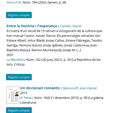
Serra d'Or
, Núm. 769 (2024, Gener), p. 66
Registre complet
Entre la història i l'esperança
/
Castillo, David
Es tracta d'un recull de 15 retrats a octogenaris de la cultura que
han marcat l'autor, Xavier Garcia. Els personatges retratats són
Esteve Albert, Artur Bladé, Josep Cañas, Esteve Fàbregas, Teodor
Garriga, Ventura Gassol, Josep Iglésies, Josep Lladonosa, Joan-
Baptista Manyà, Ramon Muntanyola, Josep M. [...]
2021
La República
, Núm. 162 (26 juny 2021), p. 35 (La República de les
Arts. Crítica)
Registre complet
Un diccionari romàntic
/
Bezsonoff, Joan-Daniel
2015
El Temps
, Núm. 1642 (1 desembre 2015), p. 90 (La galeria.
Literatura)
Registre complet