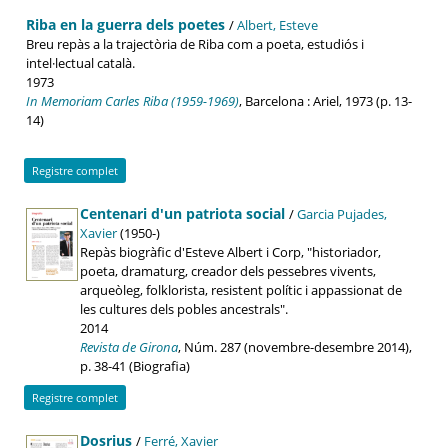
Riba en la guerra dels poetes
/
Albert, Esteve
Breu repàs a la trajectòria de Riba com a poeta, estudiós i
intel·lectual català.
1973
In Memoriam Carles Riba (1959-1969)
, Barcelona : Ariel, 1973 (p. 13-
14)
Registre complet
Centenari d'un patriota social
/
Garcia Pujades,
Xavier
(1950-)
Repàs biogràfic d'Esteve Albert i Corp, "historiador,
poeta, dramaturg, creador dels pessebres vivents,
arqueòleg, folklorista, resistent polític i appassionat de
les cultures dels pobles ancestrals".
2014
Revista de Girona
, Núm. 287 (novembre-desembre 2014),
p. 38-41 (Biografia)
Registre complet
Dosrius
/
Ferré, Xavier