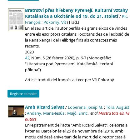
Bratrství přes hřebeny Pyrenejí. Kulturní vztahy
Katalánska a Okcitánie od 19. do 21. století
/
Pic,
François
;
Pokorný, Vít
(Trad.)
En el seu article, l'autor perfila els grans eixos de vincles
entre els escriptors catalans i occitans des de l'eclosió de
la Renaixença i del Felibrige fins als contactes més
recents.
2020
A2
, Núm. 5 (26 febrer 2020), p. 6-7 (Monogràfic:
"Literatura pod Pyrenejemi. Katalánská literární
příloha")
Article traduït del francès al txec per Vít Pokorný
Registre complet
Amb Ricard Salvat
/
Loperena, Josep M.
;
Torà, August
;
Andany, Maria-Jesús
;
Majó, Enric
;
et al
Mostra tots els 18
autors
Enregistrament de l'acte "Amb Ricard Salvat", celebrat a
l'Ateneu Barcelonès el 25 de novembre del 2019, amb
motiu del desè aniversari de la mort del director català